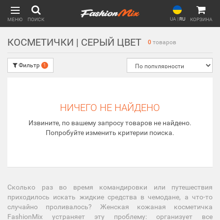
UA
|
RU
МЕНЮ
ПОИСК
КОРЗИНА
КОСМЕТИЧКИ | СЕРЫЙ ЦВЕТ
0
товаров
Фильтр
1
НИЧЕГО НЕ НАЙДЕНО
Извините, по вашему запросу товаров не найдено.
Попробуйте изменить критерии поиска.
Сколько раз во время командировки или путешествия
приходилось искать жидкие средства в чемодане, а что-то
случайно проливалось? Женская кожаная косметичка
FashionMix устраняет эту проблему: организует все