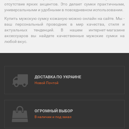
отсутствие ярких акцентов. Это делает сумки практичными,
универсальными и удобными в повседневном использовании.
Купить мужскую сумку кожаную можно онлайн на сайте. Мы -
ваш персональный проводник в мир качества, стиля и
актуальных тенденций. В нашем интернет-магазине
аксессуаров вы найдете качественные мужские сумки на
любой вкус.
ДОСТАВКА ПО УКРАИНЕ
Новой Почтой
ОГРОМНЫЙ ВЫБОР
В наличии и под заказ