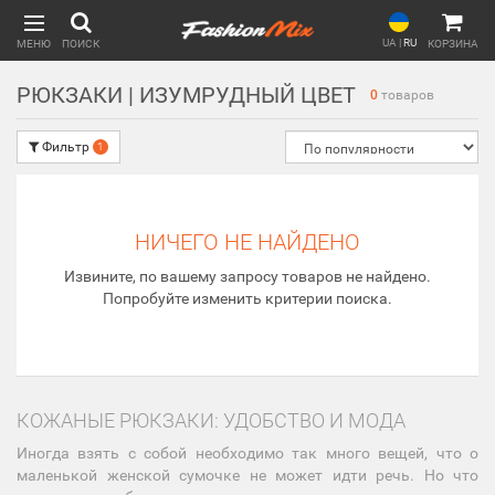
UA
|
RU
МЕНЮ
ПОИСК
КОРЗИНА
РЮКЗАКИ | ИЗУМРУДНЫЙ ЦВЕТ
0
товаров
Фильтр
1
НИЧЕГО НЕ НАЙДЕНО
Извините, по вашему запросу товаров не найдено.
Попробуйте изменить критерии поиска.
КОЖАНЫЕ РЮКЗАКИ: УДОБСТВО И МОДА
Иногда взять с собой необходимо так много вещей, что о
маленькой женской сумочке не может идти речь. Но что