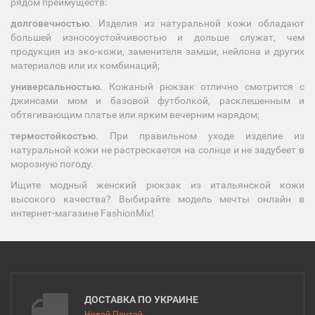
рядом преимуществ:
долговечностью
. Изделия из натуральной кожи обладают
большей износоустойчивостью и дольше служат, чем
продукция из эко-кожи, заменителя замши, нейлона и других
материалов или их комбинаций;
универсальностью
. Кожаный рюкзак отлично смотрится с
джинсами мом и базовой футболкой, расклешенным и
обтягивающим платье или ярким вечерним нарядом;
термостойкостью
. При правильном уходе изделие из
натуральной кожи не растрескается на солнце и не задубеет в
морозную погоду.
Ищите модный женский рюкзак из итальянской кожи
высокого качества? Выбирайте модель мечты онлайн в
интернет-магазине FashionMix!
ДОСТАВКА ПО УКРАИНЕ
Новой Почтой