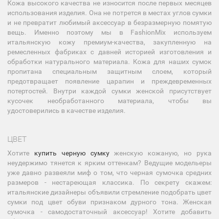
Кожа высокого качества не износится после первых месяцев
использования изделия. Она не потрется в местах углов сумки
и не превратит любимый аксессуар в безразмерную помятую
вещь. Именно поэтому мы в FashionMix используем
итальянскую кожу премиум-качества, закупленную на
ремесленных фабриках с давней историей изготовления и
обработки натурального материала. Кожа для наших сумок
пропитана специальным защитным слоем, который
предотвращает появление царапин и преждевременных
потертостей. Внутри каждой сумки женской присутствует
кусочек необработанного материала, чтобы вы
удостоверились в качестве изделия.
ЦВЕТ
Хотите
купить черную сумку
женскую кожаную, но рука
неудержимо тянется к ярким оттенкам? Ведущие модельеры
уже давно развеяли миф о том, что черная сумочка средних
размеров - нестареющая классика. По секрету скажем:
итальянские дизайнеры объявили стремление подобрать цвет
сумки под цвет обуви признаком дурного тона. Женская
сумочка - самодостаточный аксессуар! Хотите добавить