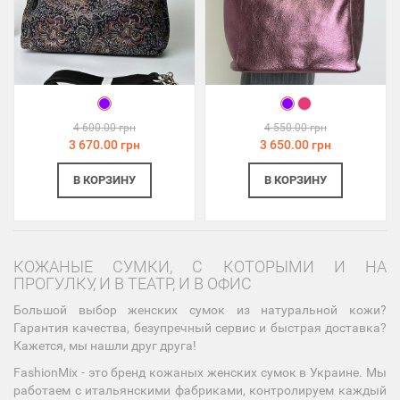
4 600.00 грн
4 550.00 грн
3 670.00 грн
3 650.00 грн
В КОРЗИНУ
В КОРЗИНУ
КОЖАНЫЕ СУМКИ, С КОТОРЫМИ И НА
ПРОГУЛКУ, И В ТЕАТР, И В ОФИС
Большой выбор женских сумок из натуральной кожи?
Гарантия качества, безупречный сервис и быстрая доставка?
Кажется, мы нашли друг друга!
FashionMix - это бренд кожаных женских сумок в Украине. Мы
работаем с итальянскими фабриками, контролируем каждый