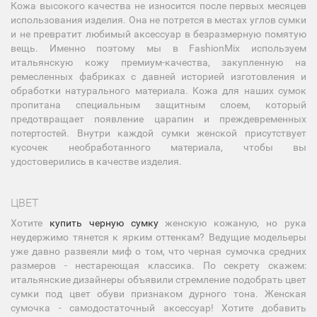
Кожа высокого качества не износится после первых месяцев
использования изделия. Она не потрется в местах углов сумки
и не превратит любимый аксессуар в безразмерную помятую
вещь. Именно поэтому мы в FashionMix используем
итальянскую кожу премиум-качества, закупленную на
ремесленных фабриках с давней историей изготовления и
обработки натурального материала. Кожа для наших сумок
пропитана специальным защитным слоем, который
предотвращает появление царапин и преждевременных
потертостей. Внутри каждой сумки женской присутствует
кусочек необработанного материала, чтобы вы
удостоверились в качестве изделия.
ЦВЕТ
Хотите
купить черную сумку
женскую кожаную, но рука
неудержимо тянется к ярким оттенкам? Ведущие модельеры
уже давно развеяли миф о том, что черная сумочка средних
размеров - нестареющая классика. По секрету скажем:
итальянские дизайнеры объявили стремление подобрать цвет
сумки под цвет обуви признаком дурного тона. Женская
сумочка - самодостаточный аксессуар! Хотите добавить