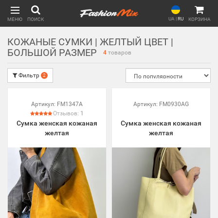
UA
|
RU
МЕНЮ
ПОИСК
КОРЗИНА
КОЖАНЫЕ СУМКИ | ЖЕЛТЫЙ ЦВЕТ |
БОЛЬШОЙ РАЗМЕР
4
товаров
Фильтр
2
Артикул:
FM1347A
Артикул:
FM0930AG
Отзывов:
1
Сумка женская кожаная
Сумка женская кожаная
желтая
желтая