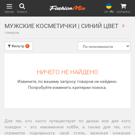
UA
|
RU
МЕНЮ
ПОИСК
КОРЗИНА
МУЖСКИЕ КОСМЕТИЧКИ | СИНИЙ ЦВЕТ
0
товаров
Фильтр
1
НИЧЕГО НЕ НАЙДЕНО
Извините, по вашему запросу товаров не найдено.
Попробуйте изменить критерии поиска.
Для тех, кто часто путешествует по делам или для кого
поездки — это неизменное хобби, а также для тех, кто
стремится подчеркнуть свой стиль, мужская кожаная