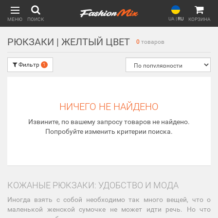
UA
|
RU
МЕНЮ
ПОИСК
КОРЗИНА
РЮКЗАКИ | ЖЕЛТЫЙ ЦВЕТ
0
товаров
Фильтр
1
НИЧЕГО НЕ НАЙДЕНО
Извините, по вашему запросу товаров не найдено.
Попробуйте изменить критерии поиска.
КОЖАНЫЕ РЮКЗАКИ: УДОБСТВО И МОДА
Иногда взять с собой необходимо так много вещей, что о
маленькой женской сумочке не может идти речь. Но что