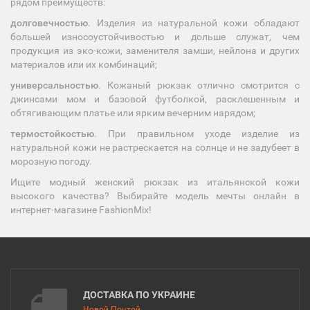
рядом преимуществ:
долговечностью
. Изделия из натуральной кожи обладают
большей износоустойчивостью и дольше служат, чем
продукция из эко-кожи, заменителя замши, нейлона и других
материалов или их комбинаций;
универсальностью
. Кожаный рюкзак отлично смотрится с
джинсами мом и базовой футболкой, расклешенным и
обтягивающим платье или ярким вечерним нарядом;
термостойкостью
. При правильном уходе изделие из
натуральной кожи не растрескается на солнце и не задубеет в
морозную погоду.
Ищите модный женский рюкзак из итальянской кожи
высокого качества? Выбирайте модель мечты онлайн в
интернет-магазине FashionMix!
ДОСТАВКА ПО УКРАИНЕ
Новой Почтой