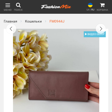
UA
|
RU
МЕНЮ
ПОИСК
КОРЗИНА
Главная
Кошельки
FM0944J
ВИДЕО ОБЗОР