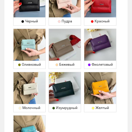
Черный
Пудра
Красный
Оливковый
Бежевый
Фиолетовый
Молочный
Изумрудный
Желтый