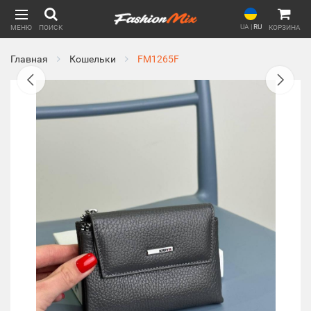
UA
|
RU
МЕНЮ
ПОИСК
КОРЗИНА
Главная
Кошельки
FM1265F