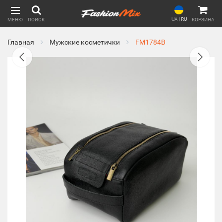
UA
|
RU
МЕНЮ
ПОИСК
КОРЗИНА
Главная
Мужские косметички
FM1784B