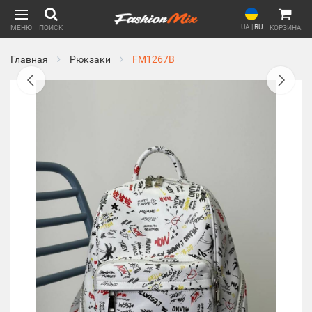
UA
|
RU
МЕНЮ
ПОИСК
КОРЗИНА
Главная
Рюкзаки
FM1267B