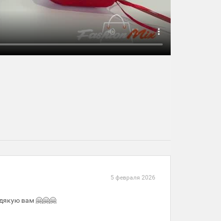
5 февраля 2026
 дякую вам 🤗🤗🤗