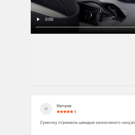
Наталя
Н
5
Сумочку отримала швидше зазначеного часу,вон