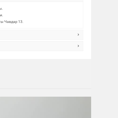
ы.
и.
ты Чавдар 13.