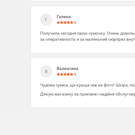
Галина
Г
5
Получила сегодня свою сумочку. Очень доволь
за оперативность и за маленький сюрприз вну
Валентина
В
5
Чудова сумка, ще краща ніж на фото! Шкіра, пош
Дякую магазину за приємне і надійне обслугов