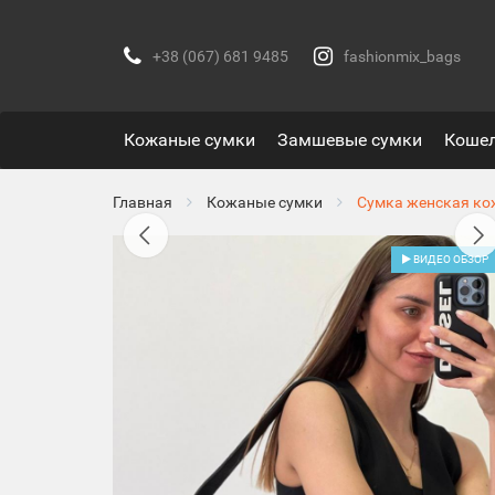
+38 (067) 681 9485
fashionmix_bags
Кожаные сумки
Замшевые сумки
Коше
Главная
Кожаные сумки
Сумка женская ко
ВИДЕО ОБЗОР