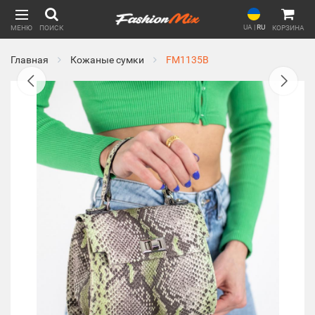
UA
|
RU
МЕНЮ
ПОИСК
КОРЗИНА
Главная
Кожаные сумки
FM1135B