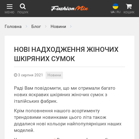
UA
|
RU
МЕНЮ
ПОШУК
КОШИК
Головна
Блог
Новини
НОВІ НАДХОДЖЕННЯ ЖІНОЧИХ
ШКІРЯНИХ СУМОК
3 серпня 2021
Новини
Раді Вам повідомити, що ми отримали багато
нових яскравих шкіряних жіночих сумок з
італійських фабрик.
Крім поповнення нашого асортименту
трендовими новинками цього літа також
додалися нові кольори найпопулярніших наших
моделей.