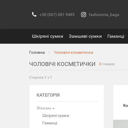
+38 (067) 681 9485
fashionmix_bags
Шкіряні сумки
Замшеві сумки
Гаманці
Головна
Чоловічі косметички
ЧОЛОВІЧІ КОСМЕТИЧКИ
3
товарів
Сторінка
1
з
1
КАТЕГОРІЯ
Ко
Жінкам
Шкіряні сумки
Гаманці