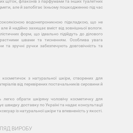
них щіток, флаконів з парфумами та інших туалетних
дмети, але й запобігає їхньому пошкодженню під час
исокоякісною водонепроникною підкладкою, що не
але й надійно захищає вміст від зовнішньої вологи.
лістичних форм, що ідеально підійдуть до ділового
трастними швами та тисненням. Особлива увага
іни та зручні ручки забезпечують довговічність та
х косметичок з натуральної шкіри, створених для
теріалів від перевірених постачальників сировини й
ть легко обрати шкіряну чоловічу косметичку для
ує швидку доставку по Україні та надає консультації
есуар із натуральної шкіри та впевненість у якості.
ГЛЯД ВИРОБУ