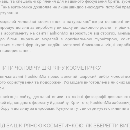
кавці та спеціальні кріплення для надійного фіксування бритв, зуб
. Така ергономіка дозволяє не лише швидко знаходити потрібні пре
ртування.
моделей чоловічої косметички з натуральної шкіри оснащені в
спрощує догляд за виробом у випадку випадкового розлиття рідин, 
з асортименту на сайті FashionMix варіюється від строгих, мініма
 до більш виразних моделей з оригінальною фурнітурою, кон
ється якості фурнітури: надійні металеві блискавки, міцні караб
 використання.
УПИТИ ЧОЛОВІЧУ ШКІРЯНУ КОСМЕТИЧКУ
нет-магазині FashionMix представлений широкий вибір чоловічи
го користування та подорожей. Усі моделі виготовлені з якісних ма
ри.
навігація сайту, детальні описи та якісні фотографії дозволяю
ей відповідного формату й дизайну. Крім того, FashionMix забезпеч
бору й догляду за виробами. Купуючи тут, ви отримуєте стильний акс
Д ЗА ШКІРЯНОЮ КОСМЕТИЧКОЮ: ЯК ЗБЕРЕГТИ ВИ