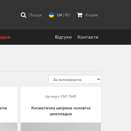
Пошук
UA
|
RU
Кошик
одаж
Відгуки
Контакти
Артикул:
FM1784D
віча
Косметичка шкіряна чоловіча
шоколадна