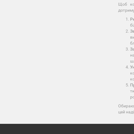
Щоб ко
дотриму
Р
б
З
в
б
З
н
ш
У
к
к
П
т
р
Обираюч
цей над