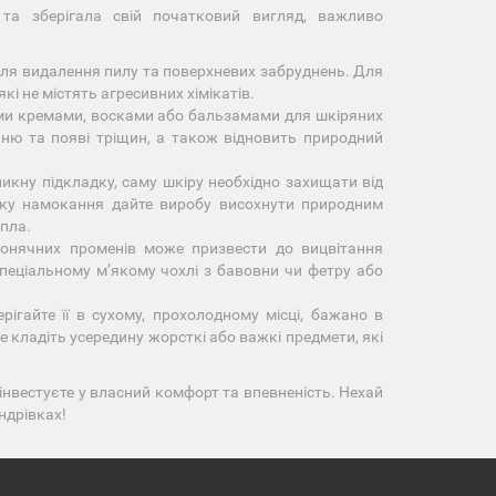
та зберігала свій початковий вигляд, важливо
для видалення пилу та поверхневих забруднень. Для
і не містять агресивних хімікатів.
ми кремами, восками або бальзамами для шкіряних
анню та появі тріщин, а також відновить природний
кну підкладку, саму шкіру необхідно захищати від
дку намокання дайте виробу висохнути природним
пла.
онячних променів може призвести до вицвітання
спеціальному м’якому чохлі з бавовни чи фетру або
ігайте її в сухому, прохолодному місці, бажано в
 кладіть усередину жорсткі або важкі предмети, які
інвестуєте у власний комфорт та впевненість. Нехай
ндрівках!