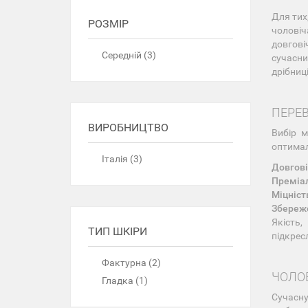
Для тих
РОЗМІР
чоловіч
довгові
Середній (3)
сучасни
дрібниці
ПЕРЕВ
ВИРОБНИЦТВО
Вибір 
оптимал
Італія (3)
Довгові
Преміал
Міцніст
Збереж
Якість
ТИП ШКІРИ
підкрес
Фактурна (2)
ЧОЛОВ
Гладка (1)
Сучасну