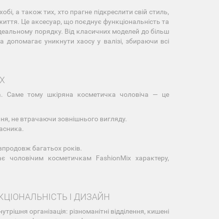
обі, а також тих, хто прагне підкреслити свій стиль,
иття. Це аксесуар, що поєднує функціональність та
 ідеальному порядку. Від класичних моделей до більш
 допомагає уникнути хаосу у валізі, збираючи всі
X
а. Саме тому шкіряна косметичка чоловіча — це
ня, не втрачаючи зовнішнього вигляду.
асника.
впродовж багатьох років.
є чоловічим косметичкам FashionMix характеру,
КЦІОНАЛЬНІСТЬ І ДИЗАЙН
трішня організація: різноманітні відділення, кишені