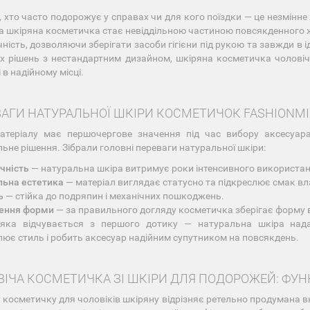
, хто часто подорожує у справах чи для кого поїздки — це незмінне х
а шкіряна косметичка стає невіддільною частиною повсякденного ж
чність, дозволяючи зберігати засоби гігієни під рукою та завжди в
х рішень з нестандартним дизайном, шкіряна косметичка чоловіча
 в надійному місці.
АГИ НАТУРАЛЬНОЇ ШКІРИ КОСМЕТИЧОК FASHIONMI
матеріалу має першочергове значення під час вибору аксесуар
ьне рішення. Зібрали головні переваги натуральної шкіри:
чність
— натуральна шкіра витримує роки інтенсивного використан
ьна естетика
— матеріал виглядає статусно та підкреслює смак вл
ь
— стійка до подряпин і механічних пошкоджень.
ення форми
— за правильного догляду косметичка зберігає форму 
, яка відчувається з першого дотику — натуральна шкіра нада
лює стиль і робить аксесуар надійним супутником на повсякдень.
ІЧА КОСМЕТИЧКА ЗІ ШКІРИ ДЛЯ ПОДОРОЖЕЙ: ФУН
 косметичку для чоловіків шкіряну відрізняє ретельно продумана вну