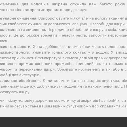
сметичка для чоловіків шкіряна служила вам багато років 
ватися кількох простих правил щодо догляду:
егулярне очищення.
Використовуйте мʼяку, злегка вологу тканину 
ільш глибокого очищення допоможуть спеціальні засоби для шкіри, як
воложення та живлення.
Періодично обробляйте шкіру спеціальни
иробів. Це допоможе зберегти її еластичність, запобігти пересих
лиск.
ахист від вологи.
Хоча здебільшого косметички мають водонепрони
адмірної вологи. Уникайте тривалого контакту з водою. У випа
ляхом при кімнатній температурі, якомога далі від прямих джерел те
никнення прямих сонячних променів.
Тривалий вплив прямих с
ольору та пересихання шкіри. Зберігайте косметичку в тіні або в 
оробці для аксесуарів.
равильне зберігання.
Коли косметичка не використовується, збер
канинному мішечку, щоб уникнути подряпин та накопичення пилу. Не
озтягують шкіру.
и якісну чоловічу дорожню косметичку зі шкіри від FashionMix, ви 
ійний аксесуар стане вашим вірним супутником у всіх справах та ма