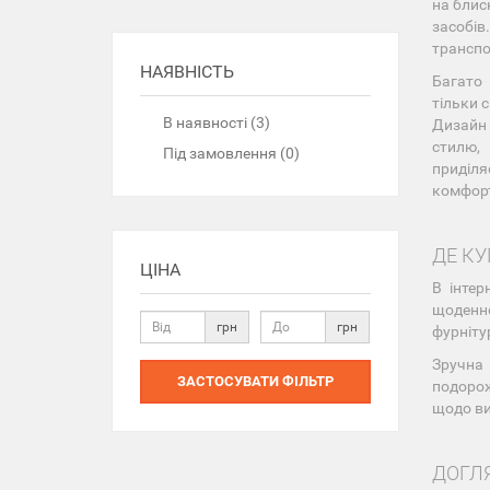
на блис
засобів
транспо
НАЯВНІСТЬ
Багато 
тільки 
В наявності (3)
Дизайн 
стилю,
Під замовлення (0)
приділя
комфорт
ДЕ К
ЦІНА
В інтер
щоденно
грн
грн
фурніту
Зручна 
ЗАСТОСУВАТИ ФІЛЬТР
подорож
щодо ви
ДОГЛЯ