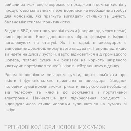
вийшли за межі свого скромного походження компаньйонів у
продуктових магазинах і перетворилися на необхідний атрибут
для чоловіків, які прагнуть виглядати стильно та цінують
баланс між стилем і практичністю.
Згідно з BBC, попит на чоловічі сумки (наприклад, через плече)
лише зростає. Вони доповнюють образ, формують імідж і
наголошують на статусі. Як і в одязі, в аксесуарах є
відповідний дрес-код, якому варто слідувати. Наприклад, якщо
ви йдете на ділову зустріч, варто відмовитися від громіздкого
шопера, поясної сумки чи рюкзака на користь шкіряного
клатчу чи портфелю з тонкої шкіри в нейтральному відтінку.
Разом із зовнішнім виглядом сумки, варто памʼятати про
якість і функціональне призначення аксесуара. Завдяки
чоловічій сумці кожен зможе тримати під рукою все необхідне:
від телефону та ключів до документів і портативної
електроніки. Найчастіше для підкреслення солідності й
індивідуального стилю чоловіки зупиняються на сумках зі
шкіри.
ТРЕНДОВІ КОЛЬОРИ ЧОЛОВІЧИХ СУМОК