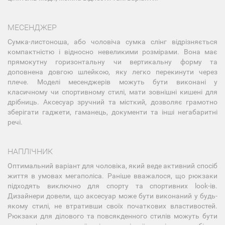
МЕСЕНДЖЕР
Сумка-листоноша, або чоловіча сумка слінг відрізняється
компактністю і відносно невеликими розмірами. Вона має
прямокутну горизонтальну чи вертикальну форму та
доповнена довгою шлейкою, яку легко перекинути через
плече. Моделі месенджерів можуть бути виконані у
класичному чи спортивному стилі, мати зовнішні кишені для
дрібниць. Аксесуар зручний та місткий, дозволяє грамотно
зберігати гаджети, гаманець, документи та інші негабаритні
речі.
НАПЛІЧНИК
Оптимальний варіант для чоловіка, який веде активний спосіб
життя в умовах мегаполіса. Раніше вважалося, що рюкзаки
підходять виключно для спорту та спортивних look-ів.
Дизайнери довели, що аксесуар може бути виконаний у будь-
якому стилі, не втративши своїх початкових властивостей.
Рюкзаки для ділового та повсякденного стилів можуть бути