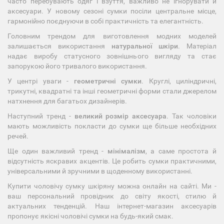
часто перебувають одяг і взуття, важливо не ігнорувати й
аксесуари. У новому сезоні сумки посіли центральне місце,
гармонійно поєднуючи в собі практичність та елегантність.
Головним трендом для виготовлення модних моделей
залишається використання
натуральної шкіри
. Матеріал
надає виробу статусного зовнішнього вигляду та стає
запорукою його тривалого використання.
У центрі уваги -
геометричні сумки
. Круглі, циліндричні,
трикутні, квадратні та інші геометричні форми стали джерелом
натхнення для багатьох дизайнерів.
Наступний тренд -
великий розмір аксесуара
. Так чоловіки
мають можливість покласти до сумки ще більше необхідних
речей.
Ще один важливий тренд -
мінімалізм
, а саме простота й
відсутність яскравих акцентів. Це робить сумки практичними,
універсальними й зручними в щоденному використанні.
Купити чоловічу сумку шкіряну можна онлайн на сайті. Ми -
ваш персональний провідник до світу якості, стилю й
актуальних тенденцій. Наш інтернет-магазин аксесуарів
пропонує якісні чоловічі сумки на будь-який смак.