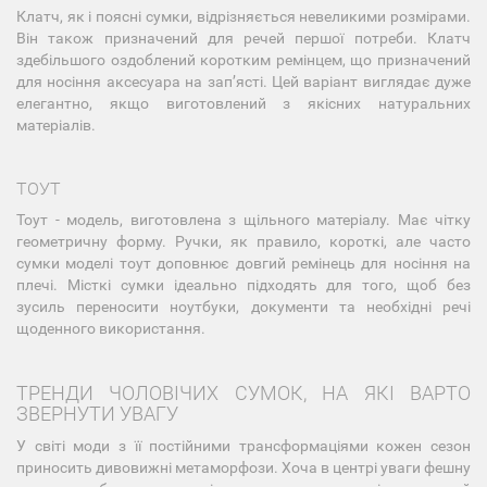
Клатч, як і поясні сумки, відрізняється невеликими розмірами.
Він також призначений для речей першої потреби. Клатч
здебільшого оздоблений коротким ремінцем, що призначений
для носіння аксесуара на запʼясті. Цей варіант виглядає дуже
елегантно, якщо виготовлений з якісних натуральних
матеріалів.
ТОУТ
Тоут - модель, виготовлена з щільного матеріалу. Має чітку
геометричну форму. Ручки, як правило, короткі, але часто
сумки моделі тоут доповнює довгий ремінець для носіння на
плечі. Місткі сумки ідеально підходять для того, щоб без
зусиль переносити ноутбуки, документи та необхідні речі
щоденного використання.
ТРЕНДИ ЧОЛОВІЧИХ СУМОК, НА ЯКІ ВАРТО
ЗВЕРНУТИ УВАГУ
У світі моди з її постійними трансформаціями кожен сезон
приносить дивовижні метаморфози. Хоча в центрі уваги фешну