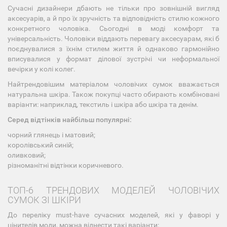
Сучасні дизайнери дбають не тільки про зовнішній вигляд
аксесуарів, а й про їх зручність та відповідність стилю кожного
конкретного чоловіка. Сьогодні в моді комфорт та
універсальність. Чоловіки віддають перевагу аксесуарам, які б
поєднувалися з їхнім стилем життя й однаково гармонійно
вписувалися у формат ділової зустрічі чи неформальної
вечірки у колі колег.
Найтрендовішим матеріалом чоловічих сумок вважається
натуральна шкіра. Також покупці часто обирають комбіновані
варіанти: наприклад, текстиль і шкіра або шкіра та денім.
Серед відтінків найбільш популярні:
чорний глянець і матовий;
королівський синій;
оливковий;
різноманітні відтінки коричневого.
ТОП-6 ТРЕНДОВИХ МОДЕЛЕЙ ЧОЛОВІЧИХ
СУМОК ЗІ ШКІРИ
До переліку must-have сучасних моделей, які у фаворі у
цінителів моди, можна віднести такі варіанти: