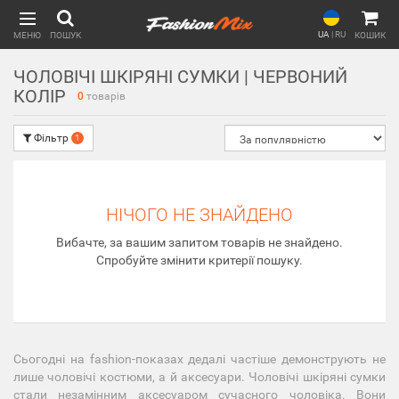
UA
|
RU
МЕНЮ
ПОШУК
КОШИК
ЧОЛОВІЧІ ШКІРЯНІ СУМКИ | ЧЕРВОНИЙ
КОЛІР
0
товарів
Фільтр
1
НІЧОГО НЕ ЗНАЙДЕНО
Вибачте, за вашим запитом товарів не знайдено.
Спробуйте змінити критерії пошуку.
Сьогодні на fashion-показах дедалі частіше демонструють не
лише чоловічі костюми, а й аксесуари. Чоловічі шкіряні сумки
стали незамінним аксесуаром сучасного чоловіка. Вони