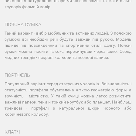
виконані з натуральної шкіри чи якісної замші та мати більш
«суворі» форми й колір.
ПОЯСНА СУМКА
Такий варіант - вибір мобільних та активних людей. З поясною
сумкою всі необхідні речі будуть завжди під рукою. Модель
підійде під повсякденний та спортивний стилі одягу. Поясні
сумки можна носити також, перекинувши через шию. Серед
модних трендів - яскраві кольори та неонові написи.
ПОРТФЕЛЬ
Популярний варіант серед статусних чоловіків. Впізнаваність і
статусність портфеля обумовлена чіткою геометрією форм, а
зручність - місткістю. У такій сумці можна легко розмістити
важливі папери, теки й тонкий ноутбук або планшет. Найбільш
трендові - портфелі з натуральної шкіри чорного або
коричневого кольору.
КЛАТЧ