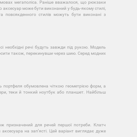
умовах мегаполіса. Раніше вважалося, що рюкзаки
о аксесуар може бути виконаний у будь-якому стилі,
та повсякденного стилів можуть бути виконані з
сі необхідні речі будуть завжди під рукою. Модель
носити також, перекинувши через шию. Серед модних
сть портфеля обумовлена чіткою геометрією форм, а
пери, теки й тонкий ноутбук або планшет. Найбільш
кож призначений для речей першої потреби. Клатч
аксесуара на запʼясті. Цей варіант виглядає дуже