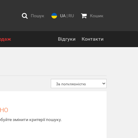
Пошук
UA
|
RU
Кошик
одаж
Відгуки
Контакти
ЕНО
буйте змінити критерії пошуку.