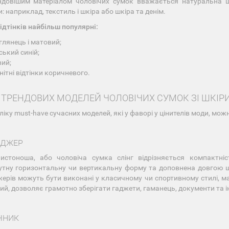
довішим матеріалом чоловічих сумок вважається натуральна ш
: наприклад, текстиль і шкіра або шкіра та денім.
ідтінків найбільш популярні:
глянець і матовий;
ський синій;
ий;
нітні відтінки коричневого.
 ТРЕНДОВИХ МОДЕЛЕЙ ЧОЛОВІЧИХ СУМОК ЗІ ШКІР
іку must-have сучасних моделей, які у фаворі у цінителів моди, можн
НДЖЕР
листоноша, або чоловіча сумка слінг відрізняється компактні
тну горизонтальну чи вертикальну форму та доповнена довгою шл
ерів можуть бути виконані у класичному чи спортивному стилі, ма
кий, дозволяє грамотно зберігати гаджети, гаманець, документи та ін
ЧНИК