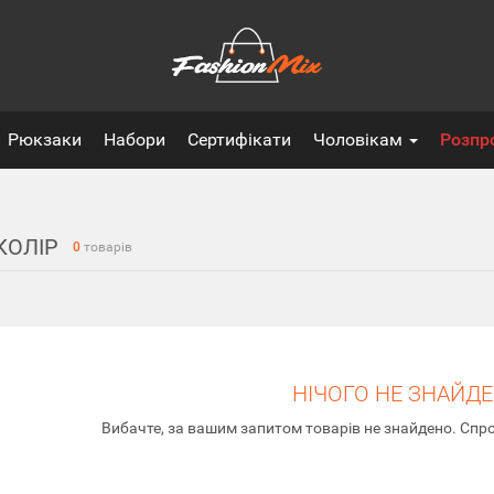
Рюкзаки
Набори
Сертифікати
Чоловікам
Розпр
КОЛІР
0
товарів
НІЧОГО НЕ ЗНАЙД
Вибачте, за вашим запитом товарів не знайдено. Спро