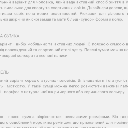
ьний варіант для чоловіка, який веде активний спосіб життя в 
ть виключно для спорту та спортивних look-ів. Дизайнери довели, щ
тивши своїх початкових властивостей. Рюкзаки для ділового 
ьної шкіри чи якісної замші та мати більш «суворі» форми й колір.
А СУМКА
аріант - вибір мобільних та активних людей. З поясною сумкою в
 під повсякденний та спортивний стилі одягу. Поясні сумки можна 
- яскраві кольори та неонові написи.
ЕЛЬ
ний варіант серед статусних чоловіків. Впізнаваність і статусні
ть - місткістю. У такій сумці можна легко розмістити важливі па
і - портфелі з натуральної шкіри чорного або коричневого кольору.
як і поясні сумки, відрізняється невеликими розмірами. Він та
шого оздоблений коротким ремінцем, що призначений для носіння 