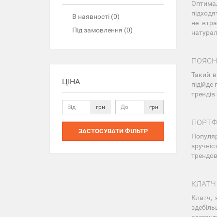
Оптимал
підходя
В наявності (0)
не втра
Під замовлення (0)
натурал
ПОЯСН
Такий в
ЦІНА
підійде
трендів 
грн
грн
ПОРТФ
ЗАСТОСУВАТИ ФІЛЬТР
Популяр
зручніс
трендов
КЛАТЧ
Клатч, 
здебіль