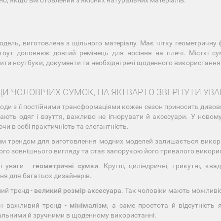
но, якщо виготовлений з якісних натуральних матеріалів.
модель, виготовлена з щільного матеріалу. Має чітку геометричну 
тоут доповнює довгий ремінець для носіння на плечі. Місткі су
ити ноутбуки, документи та необхідні речі щоденного використання
И ЧОЛОВІЧИХ СУМОК, НА ЯКІ ВАРТО ЗВЕРНУТИ УВА
 моди з її постійними трансформаціями кожен сезон приносить диво
ають одяг і взуття, важливо не ігнорувати й аксесуари. У новому
чи в собі практичність та елегантність.
им трендом для виготовлення модних моделей залишається вико
ого зовнішнього вигляду та стає запорукою його тривалого викори
і уваги -
геометричні сумки
. Круглі, циліндричні, трикутні, к
ня для багатьох дизайнерів.
ий тренд -
великий розмір аксесуара
. Так чоловіки мають можливіс
н важливий тренд -
мінімалізм
, а саме простота й відсутність
альними й зручними в щоденному використанні.