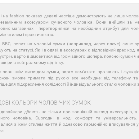
і на fashion-показах дедалі частіше демонструють не лише чолові
незамінним аксесуаром сучасного чоловіка. Вони вийшли за м
ових магазинах і перетворилися на необхідний атрибут для чоло
між стилем і практичністю.
з BBC, попит на чоловічі сумки (наприклад, через плече) лише 
ують на статусі. Як і в одязі, в аксесуарах є відповідний дрес-код
зустріч, варто відмовитися від громіздкого шопера, поясної сумки 
 шкіри в нейтральному відтінку.
з зовнішнім виглядом сумки, варто памʼятати про якість і функц
ожен зможе тримати під рукою все необхідне: від телефону та 
іше для підкреслення солідності й індивідуального стилю чоловіки 
ДОВІ КОЛЬОРИ ЧОЛОВІЧИХ СУМОК
 дизайнери дбають не тільки про зовнішній вигляд аксесуарів, а 
тного чоловіка. Сьогодні в моді комфорт та універсальність.
алися з їхнім стилем життя й однаково гармонійно вписувалися у 
ег.