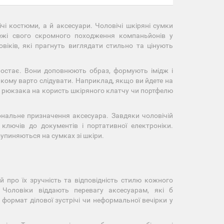
чі костюми, а й аксесуари. Чоловічі шкіряні сумки
ежі свого скромного походження компаньйонів у
віків, які прагнуть виглядати стильно та цінують
зростає. Вони доповнюють образ, формують імідж і
, якому варто слідувати. Наприклад, якщо ви йдете на
чи рюкзака на користь шкіряного клатчу чи портфелю
іональне призначення аксесуара. Завдяки чоловічій
ключів до документів і портативної електроніки.
зупиняються на сумках зі шкіри.
й про їх зручність та відповідність стилю кожного
 Чоловіки віддають перевагу аксесуарам, які б
формат ділової зустрічі чи неформальної вечірки у