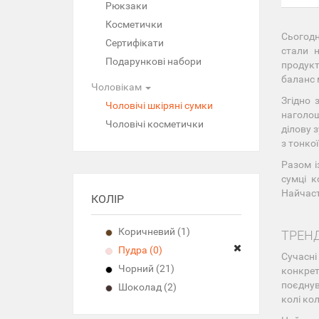
Рюкзаки
Косметички
Сьогодн
Сертифікати
стали 
Подарункові набори
продукт
баланс 
Чоловікам
Згідно 
Чоловічі шкіряні сумки
наголош
Чоловічі косметички
ділову 
з тонкої
Разом і
сумці к
Найчаст
КОЛІР
Коричневий (1)
ТРЕН
Пудра (0)
Сучасні
Чорний (21)
конкре
поєднув
Шоколад (2)
колі кол