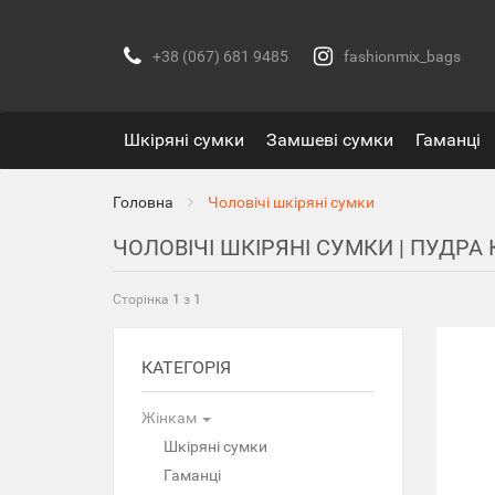
+38 (067) 681 9485
fashionmix_bags
Шкіряні сумки
Замшеві сумки
Гаманці
Головна
Чоловічі шкіряні сумки
ЧОЛОВІЧІ ШКІРЯНІ СУМКИ | ПУДРА 
Сторінка
1
з
1
КАТЕГОРІЯ
Жінкам
Шкіряні сумки
Гаманці