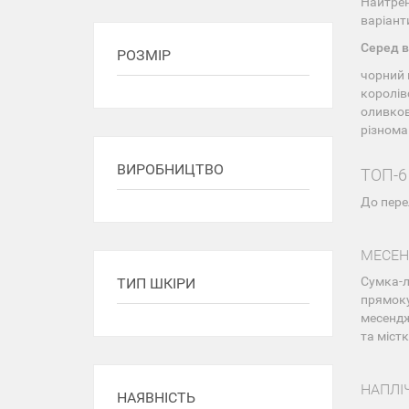
Найтрен
варіанти
Серед в
РОЗМІР
чорний 
королів
оливков
різнома
ВИРОБНИЦТВО
ТОП-6
До перел
МЕСЕ
Сумка-
ТИП ШКІРИ
прямоку
месендж
та міст
НАПЛІ
НАЯВНІСТЬ