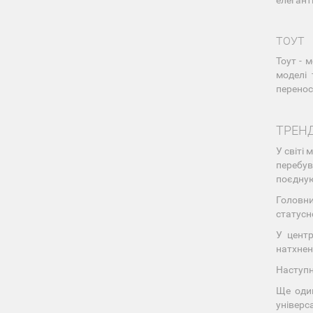
елегант
ТОУТ
Тоут - 
моделі 
перенос
ТРЕНД
У світі
перебув
поєдную
Головн
статусн
У центр
натхнен
Наступн
Ще оди
універс