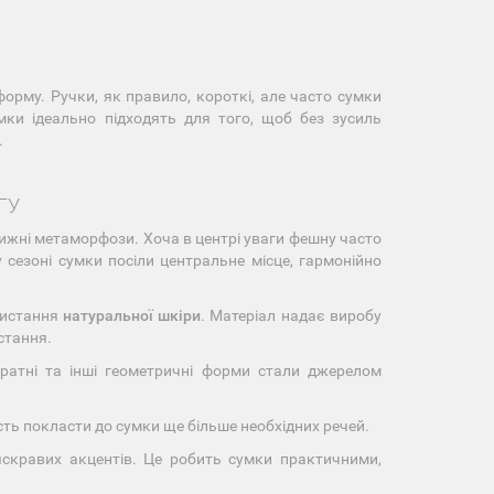
форму. Ручки, як правило, короткі, але часто сумки
мки ідеально підходять для того, щоб без зусиль
.
ГУ
вижні метаморфози. Хоча в центрі уваги фешну часто
 сезоні сумки посіли центральне місце, гармонійно
ристання
натуральної шкіри
. Матеріал надає виробу
стання.
вадратні та інші геометричні форми стали джерелом
ть покласти до сумки ще більше необхідних речей.
 яскравих акцентів. Це робить сумки практичними,