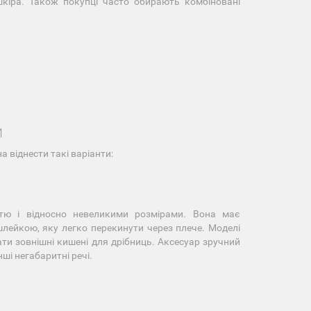
кіра. Також покупці часто обирають комбіновані
И
а віднести такі варіанти:
стю і відносно невеликими розмірами. Вона має
ейкою, яку легко перекинути через плече. Моделі
ти зовнішні кишені для дрібниць. Аксесуар зручний
ші негабаритні речі.