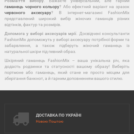
Розмаїття вибору
. Бажаєте універсальний, але гарний
гаманець чорного кольору
? Або ефектний варіант на зразок
червоного аксесуару
? В інтернет-магазині FashionMix
представлений широкий вибір жіночих гаманців різних
відтінків, фактур та розмірів.
Допомога у виборі аксесуарів мрії
. Досвідчені консультанти
FashionMix допоможуть у виборі аксесуару потрібної форми та
забарвлення, а також підберуть жіночий гаманець із
натуральної шкіри під певний образ.
Шкіряний гаманець FashionMix – ваша унікальна річ, яка
додасть родзинки та статусності вашому образу! Виберіть
портмоне або гаманець, який стане не просто місцем для
зберігання банкнот, а й гарним доповненням вашого стилю.
ДОСТАВКА ПО УКРАЇНІ
Новою Поштою