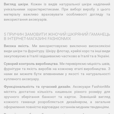
Вигляд шкіри
. Кожен із видів натуральної шкіри наділений
унікальними характеристиками. При виборі виробу з цього
матеріалу важливо враховувати особливості догляду та
використання аксесуарів.
5 ПРИЧИН ЗАМОВИТИ ЖІНОЧИЙ ШКІРЯНИЙ ГАМАНЕЦЬ
В ІНТЕРНЕТ-МАГАЗИНІ FASHIONMIX
Висока якість
. Ми використовуємо виключно високоякісні
види шкіри та фурнітуру. Шкіру флотар, крейзі хорс та інші види
закуповуємо в Італії і відшиваємо частково в Італії та в Україні.
Суворий контроль виробництва
. Ми перевіряємо міцність швів,
фурнітури та якість виробів на кожному етапі виробництва. З
нами ви можете бути впевненими у якості та натуральності
купленого аксесуару.
Функціональність та сучасний дизайн
. Аксесуари FashionMix
містять достатню кількість кишеньок різного розміру для
зручного зберігання банкнот та карток. Зовнішній вигляд
кожного гаманця розробляється дизайнером, а загальне
оформлення повністю відповідає останнім модним тенденціям.