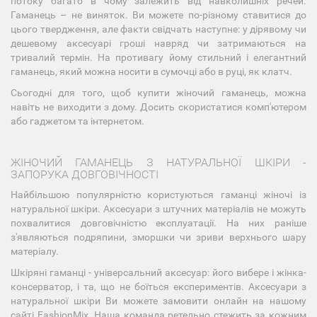
потоку багато в чому залежить від навколишніх речей.
Гаманець – не виняток. Ви можете по-різному ставитися до
цього твердження, але факти свідчать наступне: у дірявому чи
дешевому аксесуарі гроші навряд чи затримаються на
тривалий термін. На противагу йому стильний і елегантний
гаманець, який можна носити в сумочці або в руці, як клатч.
Сьогодні для того, щоб купити жіночий гаманець, можна
навіть не виходити з дому. Досить скористатися комп'ютером
або гаджетом та інтернетом.
ЖІНОЧИЙ ГАМАНЕЦЬ З НАТУРАЛЬНОЇ ШКІРИ -
ЗАПОРУКА ДОВГОВІЧНОСТІ
Найбільшою популярністю користуються гаманці жіночі із
натуральної шкіри. Аксесуари з штучних матеріалів не можуть
похвалитися довговічністю експлуатації. На них раніше
з'являються подряпини, зморшки чи зриви верхнього шару
матеріалу.
Шкіряні гаманці - універсальний аксесуар: його вибере і жінка-
консерватор, і та, що не боїться експериментів. Аксесуари з
натуральної шкіри Ви можете замовити онлайн на нашому
сайті FashionMix. Наша команда ретельно стежить за кожним