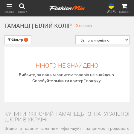
UA
|
RU
МЕНЮ
ПОШУК
КОШИК
ГАМАНЦІ | БІЛИЙ КОЛІР
0
товарів
Фільтр
1
НІЧОГО НЕ ЗНАЙДЕНО
Вибачте, за вашим запитом товарів не знайдено.
Спробуйте змінити критерії пошуку.
КУПИТИ ЖІНОЧИЙ ГАМАНЕЦЬ ІЗ НАТУРАЛЬНОЇ
ШКІРИ В УКРАЇНІ
Згідно з давнім вченням «фен-шуй», напрямок грошового