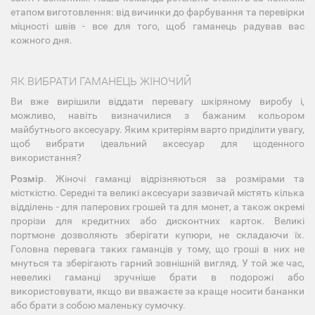
етапом виготовлення: від вичинки до фарбування та перевірки
міцності швів - все для того, щоб гаманець радував вас
кожного дня.
ЯК ВИБРАТИ ГАМАНЕЦЬ ЖІНОЧИЙ
Ви вже вирішили віддати перевагу шкіряному виробу і,
можливо, навіть визначилися з бажаним кольором
майбутнього аксесуару. Яким критеріям варто приділити увагу,
щоб вибрати ідеальний аксесуар для щоденного
використання?
Розмір
. Жіночі гаманці відрізняються за розмірами та
місткістю. Середні та великі аксесуари зазвичай містять кілька
відділень - для паперових грошей та для монет, а також окремі
прорізи для кредитних або дисконтних карток. Великі
портмоне дозволяють зберігати купюри, не складаючи їх.
Головна перевага таких гаманців у тому, що гроші в них не
мнуться та зберігають гарний зовнішній вигляд. У той же час,
невеликі гаманці зручніше брати в подорожі або
використовувати, якщо ви вважаєте за краще носити бананки
або брати з собою маленьку сумочку.