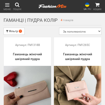
UA
|
RU
МЕНЮ
ПОШУК
КОШИК
ГАМАНЦІ | ПУДРА КОЛІР
4
товарів
Фільтр
1
Артикул:
FM1318B
Артикул:
FM1265C
Гаманець жіночий
Гаманець жіночий
шкіряний пудра
шкіряний пудра