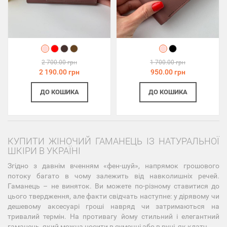
2 700.00 грн
1 700.00 грн
2 190.00 грн
950.00 грн
ДО КОШИКА
ДО КОШИКА
КУПИТИ ЖІНОЧИЙ ГАМАНЕЦЬ ІЗ НАТУРАЛЬНОЇ
ШКІРИ В УКРАЇНІ
Згідно з давнім вченням «фен-шуй», напрямок грошового
потоку багато в чому залежить від навколишніх речей.
Гаманець – не виняток. Ви можете по-різному ставитися до
цього твердження, але факти свідчать наступне: у дірявому чи
дешевому аксесуарі гроші навряд чи затримаються на
тривалий термін. На противагу йому стильний і елегантний
гаманець, який можна носити в сумочці або в руці, як клатч.