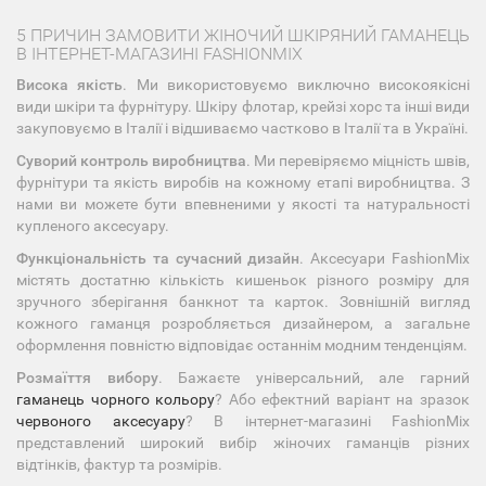
5 ПРИЧИН ЗАМОВИТИ ЖІНОЧИЙ ШКІРЯНИЙ ГАМАНЕЦЬ
В ІНТЕРНЕТ-МАГАЗИНІ FASHIONMIX
Висока якість
. Ми використовуємо виключно високоякісні
види шкіри та фурнітуру. Шкіру флотар, крейзі хорс та інші види
закуповуємо в Італії і відшиваємо частково в Італії та в Україні.
Суворий контроль виробництва
. Ми перевіряємо міцність швів,
фурнітури та якість виробів на кожному етапі виробництва. З
нами ви можете бути впевненими у якості та натуральності
купленого аксесуару.
Функціональність та сучасний дизайн
. Аксесуари FashionMix
містять достатню кількість кишеньок різного розміру для
зручного зберігання банкнот та карток. Зовнішній вигляд
кожного гаманця розробляється дизайнером, а загальне
оформлення повністю відповідає останнім модним тенденціям.
Розмаїття вибору
. Бажаєте універсальний, але гарний
гаманець чорного кольору
? Або ефектний варіант на зразок
червоного аксесуару
? В інтернет-магазині FashionMix
представлений широкий вибір жіночих гаманців різних
відтінків, фактур та розмірів.