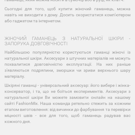
Сьогодні для того, щоб купити жіночий гаманець, можна
навіть не виходити з дому. Досить скористатися комп'ютером
або гаджетом та інтернетом.
ЖІНОЧИЙ ГАМАНЕЦЬ З НАТУРАЛЬНОЇ ШКІРИ -
ЗАПОРУКА ДОВГОВІЧНОСТІ
Найбільшою популярністю користуються гаманці жіночі із
натуральної шкіри. Аксесуари з штучних матеріалів не можуть
похвалитися довговічністю експлуатації. На них раніше
з'являються подряпини, зморшки чи зриви верхнього шару
матеріалу.
Шкіряні гаманці - універсальний аксесуар: його вибере і жінка-
консерватор, і та, що не боїться експериментів. Аксесуари з
натуральної шкіри Ви можете замовити онлайн на нашому
сайті FashionMix. Наша команда ретельно стежить за кожним
етапом виготовлення: від вичинки до фарбування та перевірки
міцності швів - все для того, щоб гаманець радував вас
кожного дня.