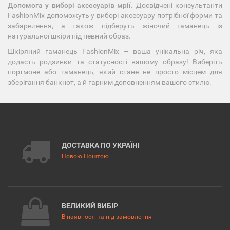
Допомога у виборі аксесуарів мрії
. Досвідчені консультанти
FashionMix допоможуть у виборі аксесуару потрібної форми та
забарвлення, а також підберуть жіночий гаманець із
натуральної шкіри під певний образ.
Шкіряний гаманець FashionMix – ваша унікальна річ, яка
додасть родзинки та статусності вашому образу! Виберіть
портмоне або гаманець, який стане не просто місцем для
зберігання банкнот, а й гарним доповненням вашого стилю.
ДОСТАВКА ПО УКРАЇНІ
Новою Поштою
ВЕЛИКИЙ ВИБІР
В наявності та під замовлення