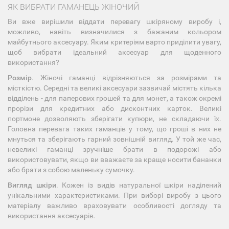
ЯК ВИБРАТИ ГАМАНЕЦЬ ЖІНОЧИЙ
Ви вже вирішили віддати перевагу шкіряному виробу і,
можливо, навіть визначилися з бажаним кольором
майбутнього аксесуару. Яким критеріям варто приділити увагу,
щоб вибрати ідеальний аксесуар для щоденного
використання?
Розмір
. Жіночі гаманці відрізняються за розмірами та
місткістю. Середні та великі аксесуари зазвичай містять кілька
відділень - для паперових грошей та для монет, а також окремі
прорізи для кредитних або дисконтних карток. Великі
портмоне дозволяють зберігати купюри, не складаючи їх.
Головна перевага таких гаманців у тому, що гроші в них не
мнуться та зберігають гарний зовнішній вигляд. У той же час,
невеликі гаманці зручніше брати в подорожі або
використовувати, якщо ви вважаєте за краще носити бананки
або брати з собою маленьку сумочку.
Вигляд шкіри
. Кожен із видів натуральної шкіри наділений
унікальними характеристиками. При виборі виробу з цього
матеріалу важливо враховувати особливості догляду та
використання аксесуарів.