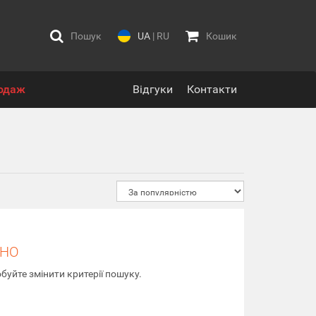
Пошук
UA
|
RU
Кошик
одаж
Відгуки
Контакти
ЕНО
буйте змінити критерії пошуку.