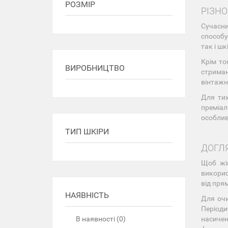
РОЗМІР
РІЗНО
Сучасни
способу
так і ш
Крім то
ВИРОБНИЦТВО
стриман
вінтажн
Для тих
преміал
особлив
ТИП ШКІРИ
ДОГЛ
Щоб жін
викорис
від пря
НАЯВНІСТЬ
Для очи
Періоди
В наявності (0)
насичен