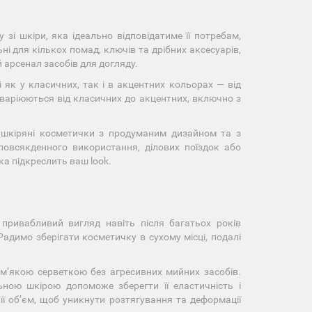
зі шкіри, яка ідеально відповідатиме її потребам,
ні для кількох помад, ключів та дрібних аксесуарів,
 арсенал засобів для догляду.
 як у класичних, так і в акцентних кольорах — від
 варіюються від класичних до акцентних, включно з
чі шкіряні косметички з продуманим дизайном та з
повсякденного використання, ділових поїздок або
ка підкреслить ваш look.
 привабливий вигляд навіть після багатьох років
адимо зберігати косметичку в сухому місці, подалі
м’якою серветкою без агресивних мийних засобів.
ьною шкірою допоможе зберегти її еластичність і
ї об’єм, щоб уникнути розтягування та деформації