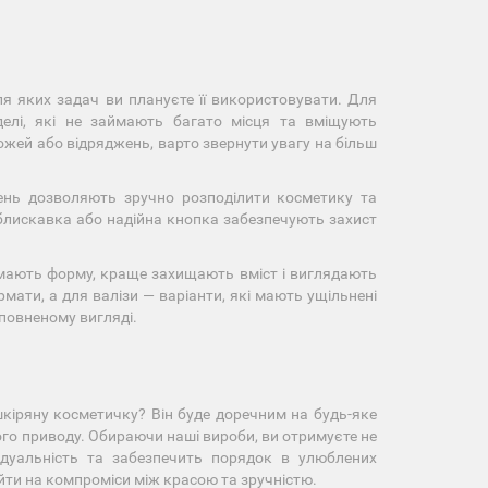
я яких задач ви плануєте її використовувати. Для
делі, які не займають багато місця та вміщують
жей або відряджень, варто звернути увагу на більш
ень дозволяють зручно розподілити косметику та
 блискавка або надійна кнопка забезпечують захист
римають форму, краще захищають вміст і виглядають
мати, а для валізи — варіанти, які мають ущільнені
аповненому вигляді.
 шкіряну косметичку? Він буде доречним на будь-яке
ого приводу. Обираючи наші вироби, ви отримуєте не
відуальність та забезпечить порядок в улюблених
 йти на компроміси між красою та зручністю.