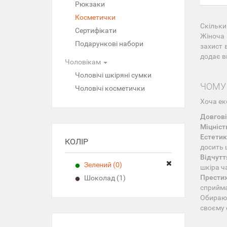
Рюкзаки
Косметички
Скільки
Сертифікати
Жіноча 
Подарункові набори
захист 
додає в
Чоловікам
Чоловічі шкіряні сумки
ЧОМУ 
Чоловічі косметички
Хоча ек
Довгові
Міцніст
Естетик
КОЛІР
досить 
Відчутт
Зелений (0)
шкіра ч
Прести
Шоколад (1)
сприйма
Обираюч
своєму 