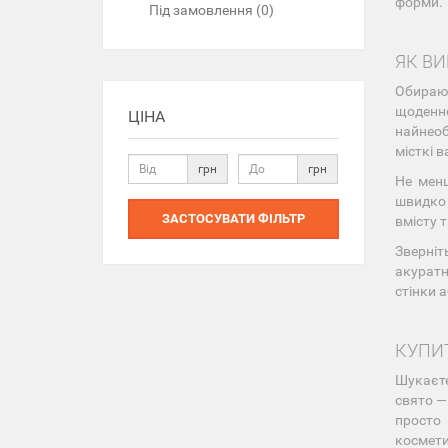
форми.
Під замовлення (0)
ЯК В
Обираюч
щоденно
ЦІНА
найнеоб
місткі в
грн
грн
Не менш
швидко 
ЗАСТОСУВАТИ ФІЛЬТР
вмісту 
Зверніт
акуратн
стінки 
КУПИ
Шукаєте
свято —
просто 
космети