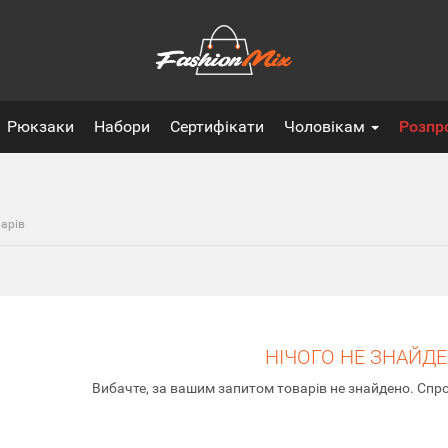
Рюкзаки
Набори
Сертифікати
Чоловікам
Розпр
арів
НІЧОГО НЕ ЗНАЙД
Вибачте, за вашим запитом товарів не знайдено. Спро