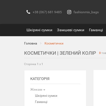
+38 (067) 681 9485
fashionmix_bags
Шкіряні сумки
Замшеві сумки
Гаманці
Головна
Косметички
КОСМЕТИЧКИ | ЗЕЛЕНИЙ КОЛІР
0
тов
Сторінка
1
з
1
КАТЕГОРІЯ
Жінкам
Шкіряні сумки
Гаманці