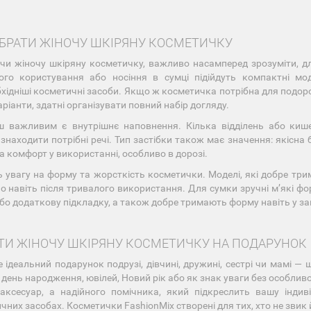
ИБРАТИ ЖІНОЧУ ШКІРЯНУ КОСМЕТИЧКУ
и жіночу шкіряну косметичку, важливо насамперед зрозуміти, дл
го користування або носіння в сумці підійдуть компактні мо
хідніші косметичні засоби. Якщо ж косметичка потрібна для подоро
аріанти, здатні організувати повний набір догляду.
 важливим є внутрішнє наповнення. Кілька відділень або киш
знаходити потрібні речі. Тип застібки також має значення: якісна
та комфорт у використанні, особливо в дорозі.
ь увагу на форму та жорсткість косметички. Моделі, які добре т
о навіть після тривалого використання. Для сумки зручні м’які фор
або додаткову підкладку, а також добре тримають форму навіть у з
ТИ ЖІНОЧУ ШКІРЯНУ КОСМЕТИЧКУ НА ПОДАРУНОК
 ідеальний подарунок подрузі, дівчині, дружині, сестрі чи мамі —
 день народження, ювілей, Новий рік або як знак уваги без особлив
аксесуар, а надійного помічника, який підкреслить вашу інди
чних засобах. Косметички FashionMix створені для тих, хто не звик