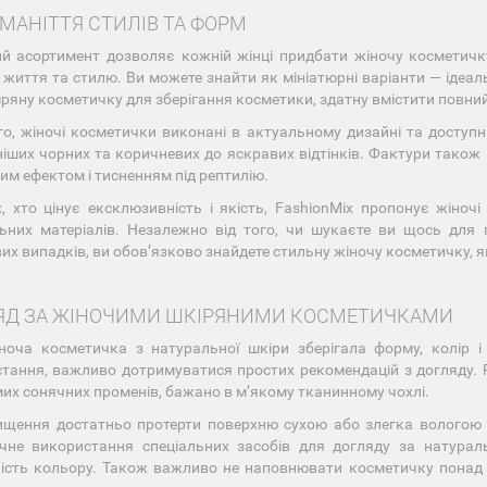
МАНІТТЯ СТИЛІВ ТА ФОРМ
й асортимент дозволяє кожній жінці придбати жіночу косметичку 
 життя та стилю. Ви можете знайти як мініатюрні варіанти — ідеаль
кіряну косметичку для зберігання косметики, здатну вмістити повний
го, жіночі косметички виконані в актуальному дизайні та доступні
іших чорних та коричневих до яскравих відтінків. Фактури також
им ефектом і тисненням під рептилію.
, хто цінує ексклюзивність і якість, FashionMix пропонує жіно
ьних матеріалів. Незалежно від того, чи шукаєте ви щось для 
их випадків, ви обовʼязково знайдете стильну жіночу косметичку, я
ЯД ЗА ЖІНОЧИМИ ШКІРЯНИМИ КОСМЕТИЧКАМИ
оча косметичка з натуральної шкіри зберігала форму, колір і
тання, важливо дотримуватися простих рекомендацій з догляду. Р
мих сонячних променів, бажано в м’якому тканинному чохлі.
щення достатньо протерти поверхню сухою або злегка вологою 
чне використання спеціальних засобів для догляду за натурал
ість кольору. Також важливо не наповнювати косметичку понад ї