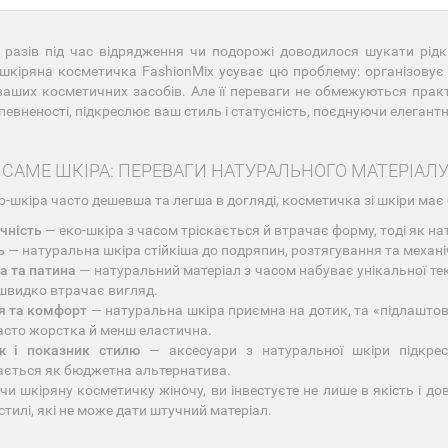
 разів під час відрядження чи подорожі доводилося шукати рідк
шкіряна косметичка FashionMix усуває цю проблему: організовує в
ваших косметичних засобів. Але її переваги не обмежуються прак
певненості, підкреслює ваш стиль і статусність, поєднуючи елегант
САМЕ ШКІРА: ПЕРЕВАГИ НАТУРАЛЬНОГО МАТЕРІАЛ
о-шкіра часто дешевша та легша в догляді, косметичка зі шкіри має 
чність
— еко-шкіра з часом тріскається й втрачає форму, тоді як н
ь
— натуральна шкіра стійкіша до подряпин, розтягування та механ
а та патина
— натуральний матеріал з часом набуває унікальної тек
швидко втрачає вигляд.
я та комфорт
— натуральна шкіра приємна на дотик, та «підлаштову
асто жорстка й менш еластична.
ж і показник стилю
— аксесуари з натуральної шкіри підкрес
ється як бюджетна альтернатива.
и шкіряну косметичку жіночу, ви інвестуєте не лише в якість і довг
стилі, які не може дати штучний матеріал.