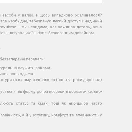
і засоби у валізі, а щось випадково розливалося?
се необхідне, забезпечує легкий доступ і надійний
тичністю — як невидима, але важлива деталь, вона
ність натуральної шкіри з бездоганним дизайном.
У
беззаперечні переваги:
атуральна служить роками.
ічних пошкоджень.
стури та шарму, а еко-шкіра (навіть трохи дорожча)
ється» під форму речей всередині косметички; еко-
люють статус та смак, тоді як еко-шкіра часто
овічність, а й у естетику, комфорт та впевненість у