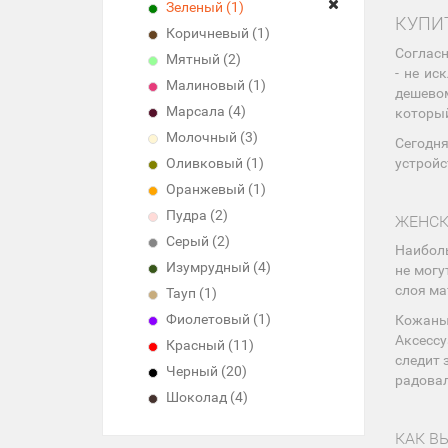
Зеленый (1)
КУПИ
Коричневый (1)
Согласн
Мятный (2)
- не ис
Малиновый (1)
дешевом
Марсала (4)
который
Молочный (3)
Сегодня
устройс
Оливковый (1)
Оранжевый (1)
Пудра (2)
ЖЕНСК
Серый (2)
Наиболь
Изумрудный (4)
не могу
слоя ма
Тауп (1)
Фиолетовый (1)
Кожаные
Аксессу
Красный (11)
следит 
Черный (20)
радовал
Шоколад (4)
КАК В