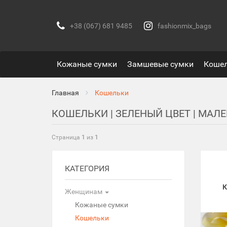
+38 (067) 681 9485
fashionmix_bags
Кожаные сумки
Замшевые сумки
Коше
Главная
Кошельки
КОШЕЛЬКИ | ЗЕЛЕНЫЙ ЦВЕТ | МАЛ
Страница
1
из
1
КАТЕГОРИЯ
К
Женщинам
Кожаные сумки
Кошельки