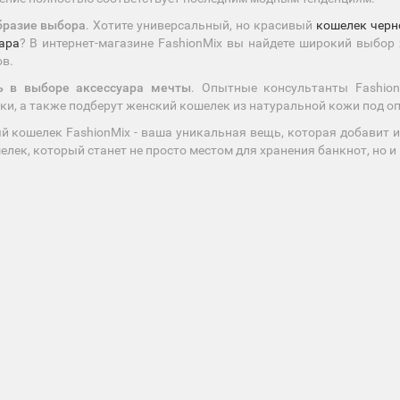
бразие выбора
. Хотите универсальный, но красивый
кошелек черн
ара
? В интернет-магазине FashionMix вы найдете широкий выбор
в.
 в выборе аксессуара мечты
. Опытные консультанты Fashio
ки, а также подберут женский кошелек из натуральной кожи под о
 кошелек FashionMix - ваша уникальная вещь, которая добавит и
елек, который станет не просто местом для хранения банкнот, но 