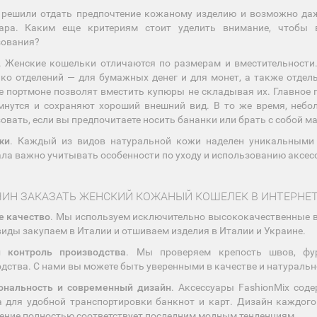
 решили отдать предпочтение кожаному изделию и возможно даж
уара. Каким еще критериям стоит уделить внимание, чтобы 
зования?
. Женские кошельки отличаются по размерам и вместительности
ко отделений — для бумажных денег и для монет, а также отдел
 портмоне позволят вместить купюры не складывая их. Главное п
мнутся и сохраняют хороший внешний вид. В то же время, небо
овать, если вы предпочитаете носить бананки или брать с собой м
жи
. Каждый из видов натуральной кожи наделен уникальными 
ла важно учитывать особенности по уходу и использованию аксес
ЧИН ЗАКАЗАТЬ ЖЕНСКИЙ КОЖАНЫЙ КОШЕЛЕК В ИНТЕРНЕТ
е качество
. Мы используем исключительно высококачественные ви
виды закупаем в Италии и отшиваем изделия в Италии и Украине.
й контроль производства
. Мы проверяем крепость швов, фу
дства. С нами вы можете быть уверенными в качестве и натуральн
ональность и современный дизайн
. Аксессуары FashionMix сод
 для удобной транспортировки банкнот и карт. Дизайн каждого
ние полностью соответствует последним модным тенденциям.