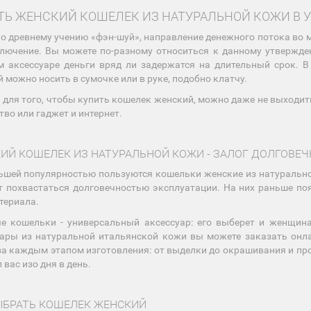
ТЬ ЖЕНСКИЙ КОШЕЛЕК ИЗ НАТУРАЛЬНОЙ КОЖИ В 
о древнему учению «фэн-шуй», направление денежного потока во 
ключение. Вы можете по-разному относиться к данному утвержд
 аксессуаре деньги вряд ли задержатся на длительный срок. В
 можно носить в сумочке или в руке, подобно клатчу.
 для того, чтобы купить кошелек женский, можно даже не выходи
тво или гаджет и интернет.
ИЙ КОШЕЛЕК ИЗ НАТУРАЛЬНОЙ КОЖИ - ЗАЛОГ ДОЛГОВЕ
шей популярностью пользуются кошельки женские из натурально
т похвастаться долговечностью эксплуатации. На них раньше п
териала.
 кошельки - универсальный аксессуар: его выберет и женщина-
ары из натуральной итальянской кожи вы можете заказать онла
за каждым этапом изготовления: от выделки до окрашивания и про
 вас изо дня в день.
ЫБРАТЬ КОШЕЛЕК ЖЕНСКИЙ