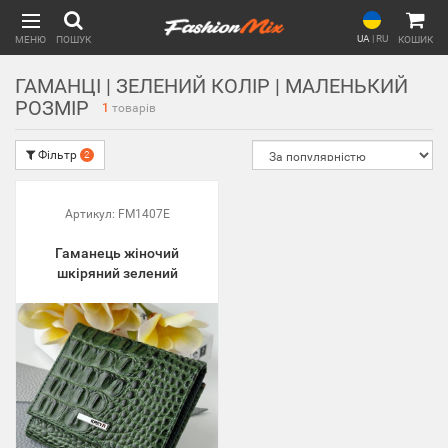
UA
|
RU
МЕНЮ
ПОШУК
КОШИК
ГАМАНЦІ | ЗЕЛЕНИЙ КОЛІР | МАЛЕНЬКИЙ
РОЗМІР
1
товарів
Фільтр
2
Артикул:
FM1407E
Гаманець жіночий
шкіряний зелений