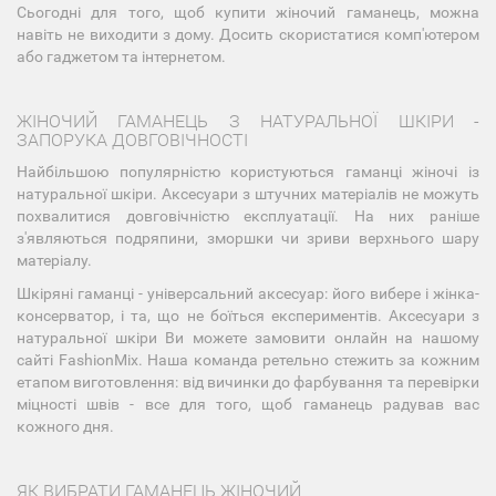
Сьогодні для того, щоб купити жіночий гаманець, можна
навіть не виходити з дому. Досить скористатися комп'ютером
або гаджетом та інтернетом.
ЖІНОЧИЙ ГАМАНЕЦЬ З НАТУРАЛЬНОЇ ШКІРИ -
ЗАПОРУКА ДОВГОВІЧНОСТІ
Найбільшою популярністю користуються гаманці жіночі із
натуральної шкіри. Аксесуари з штучних матеріалів не можуть
похвалитися довговічністю експлуатації. На них раніше
з'являються подряпини, зморшки чи зриви верхнього шару
матеріалу.
Шкіряні гаманці - універсальний аксесуар: його вибере і жінка-
консерватор, і та, що не боїться експериментів. Аксесуари з
натуральної шкіри Ви можете замовити онлайн на нашому
сайті FashionMix. Наша команда ретельно стежить за кожним
етапом виготовлення: від вичинки до фарбування та перевірки
міцності швів - все для того, щоб гаманець радував вас
кожного дня.
ЯК ВИБРАТИ ГАМАНЕЦЬ ЖІНОЧИЙ