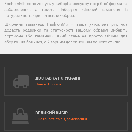
FashionMix допоможуть у виборі аксесуару потрібної форми та
забарвлення, а також підберуть жіночий гаманець із
натуральної шкіри під певний образ.
Шкіряний гаманець FashionMix – ваша унікальна річ, яка
додасть родзинки та статусності вашому образу! Виберіть
портмоне або гаманець, який стане не просто місцем для
зберігання банкнот, а й гарним доповненням вашого стилю.
ДОСТАВКА ПО УКРАЇНІ
Новою Поштою
ВЕЛИКИЙ ВИБІР
В наявності та під замовлення