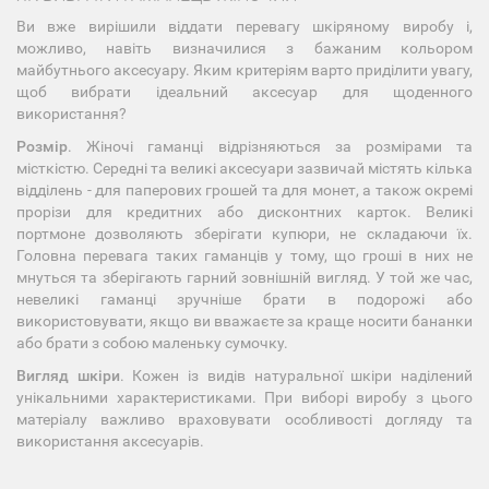
Ви вже вирішили віддати перевагу шкіряному виробу і,
можливо, навіть визначилися з бажаним кольором
майбутнього аксесуару. Яким критеріям варто приділити увагу,
щоб вибрати ідеальний аксесуар для щоденного
використання?
Розмір
. Жіночі гаманці відрізняються за розмірами та
місткістю. Середні та великі аксесуари зазвичай містять кілька
відділень - для паперових грошей та для монет, а також окремі
прорізи для кредитних або дисконтних карток. Великі
портмоне дозволяють зберігати купюри, не складаючи їх.
Головна перевага таких гаманців у тому, що гроші в них не
мнуться та зберігають гарний зовнішній вигляд. У той же час,
невеликі гаманці зручніше брати в подорожі або
використовувати, якщо ви вважаєте за краще носити бананки
або брати з собою маленьку сумочку.
Вигляд шкіри
. Кожен із видів натуральної шкіри наділений
унікальними характеристиками. При виборі виробу з цього
матеріалу важливо враховувати особливості догляду та
використання аксесуарів.