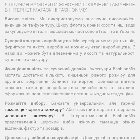
5 ПРИЧИН ЗАМОВИТИ ЖІНОЧИЙ ШКІРЯНИЙ ГАМАНЕЦЬ
В ІНТЕРНЕТ-МАГАЗИНІ FASHIONMIX
Висока якість
. Ми використовуємо виключно високоякісні
види шкіри та фурнітуру. Шкіру флотар, крейзі хорс та інші види
закуповуємо в Італії і відшиваємо частково в Італії та в Україні.
Суворий контроль виробництва
. Ми перевіряємо міцність швів,
фурнітури та якість виробів на кожному етапі виробництва. З
нами ви можете бути впевненими у якості та натуральності
купленого аксесуару.
Функціональність та сучасний дизайн
. Аксесуари FashionMix
містять достатню кількість кишеньок різного розміру для
зручного зберігання банкнот та карток. Зовнішній вигляд
кожного гаманця розробляється дизайнером, а загальне
оформлення повністю відповідає останнім модним тенденціям.
Розмаїття вибору
. Бажаєте універсальний, але гарний
гаманець чорного кольору
? Або ефектний варіант на зразок
червоного аксесуару
? В інтернет-магазині FashionMix
представлений широкий вибір жіночих гаманців різних
відтінків, фактур та розмірів.
Допомога у виборі аксесуарів мрії
. Досвідчені консультанти