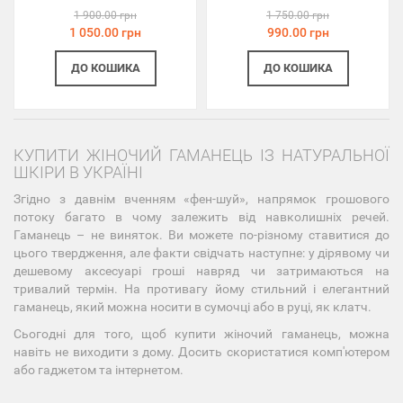
1 900.00 грн
1 750.00 грн
1 050.00 грн
990.00 грн
ДО КОШИКА
ДО КОШИКА
КУПИТИ ЖІНОЧИЙ ГАМАНЕЦЬ ІЗ НАТУРАЛЬНОЇ
ШКІРИ В УКРАЇНІ
Згідно з давнім вченням «фен-шуй», напрямок грошового
потоку багато в чому залежить від навколишніх речей.
Гаманець – не виняток. Ви можете по-різному ставитися до
цього твердження, але факти свідчать наступне: у дірявому чи
дешевому аксесуарі гроші навряд чи затримаються на
тривалий термін. На противагу йому стильний і елегантний
гаманець, який можна носити в сумочці або в руці, як клатч.
Сьогодні для того, щоб купити жіночий гаманець, можна
навіть не виходити з дому. Досить скористатися комп'ютером
або гаджетом та інтернетом.