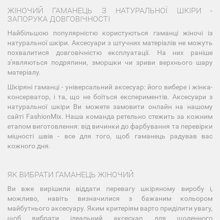
ЖІНОЧИЙ ГАМАНЕЦЬ З НАТУРАЛЬНОЇ ШКІРИ -
ЗАПОРУКА ДОВГОВІЧНОСТІ
Найбільшою популярністю користуються гаманці жіночі із
натуральної шкіри. Аксесуари з штучних матеріалів не можуть
похвалитися довговічністю експлуатації. На них раніше
з'являються подряпини, зморшки чи зриви верхнього шару
матеріалу.
Шкіряні гаманці - універсальний аксесуар: його вибере і жінка-
консерватор, і та, що не боїться експериментів. Аксесуари з
натуральної шкіри Ви можете замовити онлайн на нашому
сайті FashionMix. Наша команда ретельно стежить за кожним
етапом виготовлення: від вичинки до фарбування та перевірки
міцності швів - все для того, щоб гаманець радував вас
кожного дня.
ЯК ВИБРАТИ ГАМАНЕЦЬ ЖІНОЧИЙ
Ви вже вирішили віддати перевагу шкіряному виробу і,
можливо, навіть визначилися з бажаним кольором
майбутнього аксесуару. Яким критеріям варто приділити увагу,
щоб вибрати ідеальний аксесуар для щоденного