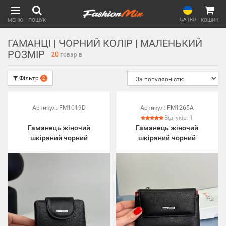
UA
|
RU
МЕНЮ
ПОШУК
КОШИК
ГАМАНЦІ | ЧОРНИЙ КОЛІР | МАЛЕНЬКИЙ
РОЗМІР
20
товарів
Фільтр
2
Артикул:
FM1019D
Артикул:
FM1265A
Відгуків:
1
Гаманець жіночий
Гаманець жіночий
шкіряний чорний
шкіряний чорний