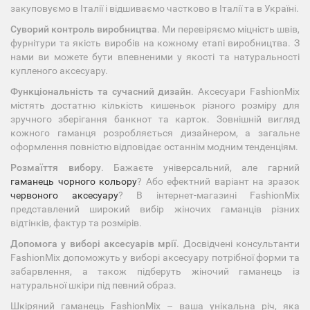
закуповуємо в Італії і відшиваємо частково в Італії та в Україні.
Суворий контроль виробництва
. Ми перевіряємо міцність швів,
фурнітури та якість виробів на кожному етапі виробництва. З
нами ви можете бути впевненими у якості та натуральності
купленого аксесуару.
Функціональність та сучасний дизайн
. Аксесуари FashionMix
містять достатню кількість кишеньок різного розміру для
зручного зберігання банкнот та карток. Зовнішній вигляд
кожного гаманця розробляється дизайнером, а загальне
оформлення повністю відповідає останнім модним тенденціям.
Розмаїття вибору
. Бажаєте універсальний, але гарний
гаманець чорного кольору
? Або ефектний варіант на зразок
червоного аксесуару
? В інтернет-магазині FashionMix
представлений широкий вибір жіночих гаманців різних
відтінків, фактур та розмірів.
Допомога у виборі аксесуарів мрії
. Досвідчені консультанти
FashionMix допоможуть у виборі аксесуару потрібної форми та
забарвлення, а також підберуть жіночий гаманець із
натуральної шкіри під певний образ.
Шкіряний гаманець FashionMix – ваша унікальна річ, яка