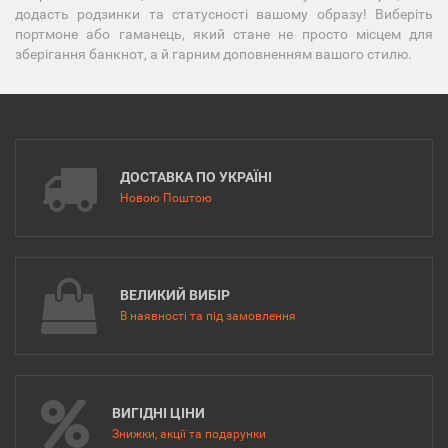
додасть родзинки та статусності вашому образу! Виберіть
портмоне або гаманець, який стане не просто місцем для
зберігання банкнот, а й гарним доповненням вашого стилю.
ДОСТАВКА ПО УКРАЇНІ
Новою Поштою
ВЕЛИКИЙ ВИБІР
В наявності та під замовлення
ВИГІДНІ ЦІНИ
Знижки, акції та подарунки