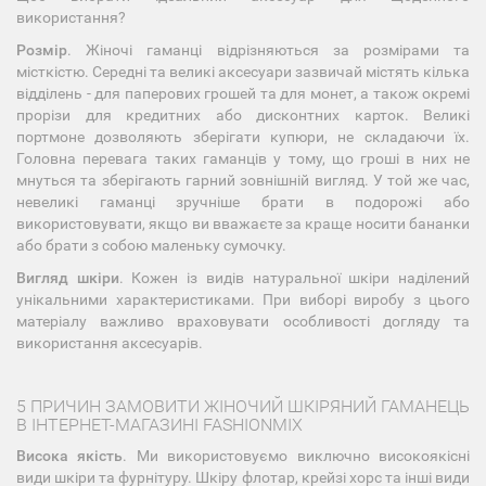
використання?
Розмір
. Жіночі гаманці відрізняються за розмірами та
місткістю. Середні та великі аксесуари зазвичай містять кілька
відділень - для паперових грошей та для монет, а також окремі
прорізи для кредитних або дисконтних карток. Великі
портмоне дозволяють зберігати купюри, не складаючи їх.
Головна перевага таких гаманців у тому, що гроші в них не
мнуться та зберігають гарний зовнішній вигляд. У той же час,
невеликі гаманці зручніше брати в подорожі або
використовувати, якщо ви вважаєте за краще носити бананки
або брати з собою маленьку сумочку.
Вигляд шкіри
. Кожен із видів натуральної шкіри наділений
унікальними характеристиками. При виборі виробу з цього
матеріалу важливо враховувати особливості догляду та
використання аксесуарів.
5 ПРИЧИН ЗАМОВИТИ ЖІНОЧИЙ ШКІРЯНИЙ ГАМАНЕЦЬ
В ІНТЕРНЕТ-МАГАЗИНІ FASHIONMIX
Висока якість
. Ми використовуємо виключно високоякісні
види шкіри та фурнітуру. Шкіру флотар, крейзі хорс та інші види