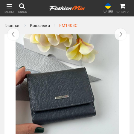
UA
|
RU
МЕНЮ
ПОИСК
КОРЗИНА
Главная
Кошельки
FM1408C