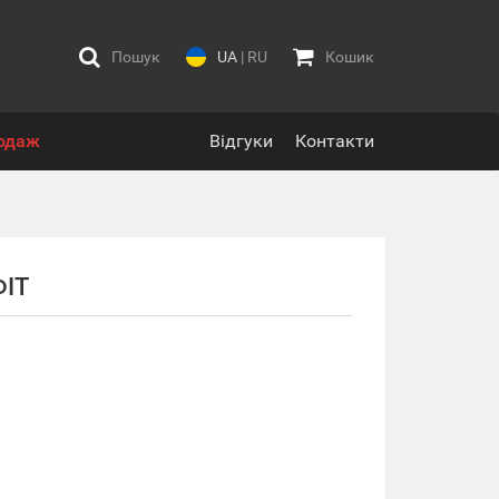
Пошук
UA
|
RU
Кошик
одаж
Відгуки
Контакти
ІТ