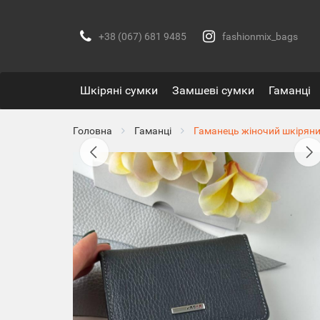
+38 (067) 681 9485
fashionmix_bags
Шкіряні сумки
Замшеві сумки
Гаманці
Головна
Гаманці
Гаманець жіночий шкіряни