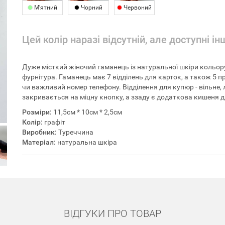
М'ятний
Чорний
Червоний
Цей колір наразі відсутній, але доступні ін
Дуже місткий жіночий гаманець із натуральної шкіри кольор
фурнітура. Гаманець має 7 відділень для карток, а також 5 
чи важливий номер телефону. Відділення для купюр - вільне
закривається на міцну кнопку, а ззаду є додаткова кишеня 
Розміри:
11,5см * 10см * 2,5см
Колір:
графіт
Виробник:
Туреччина
Матеріал:
натуральна шкіра
ВІДГУКИ ПРО ТОВАР