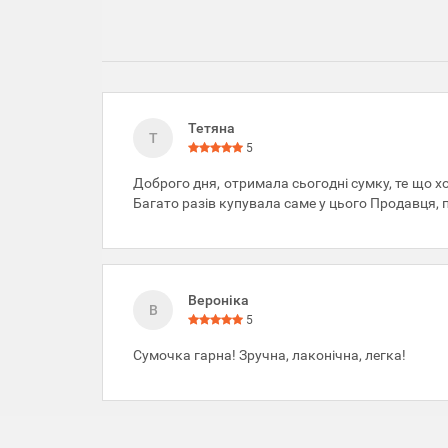
Тетяна
Т
5
Доброго дня, отримала сьогодні сумку, те що хо
Багато разів купувала саме у цього Продавця, 
Вероніка
В
5
Сумочка гарна! Зручна, лаконічна, легка!