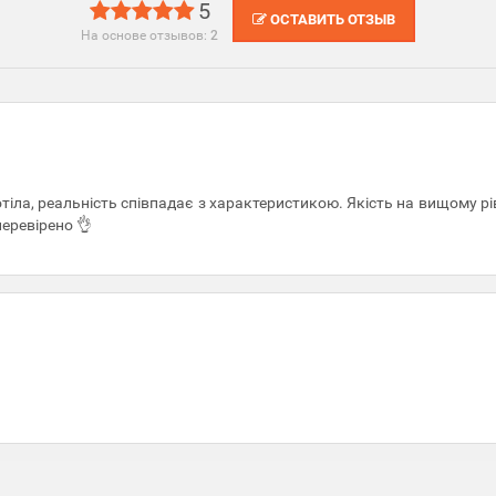
5
ОСТАВИТЬ ОТЗЫВ
На основе отзывов:
2
тіла, реальність співпадає з характеристикою. Якість на вищому рі
перевірено 👌