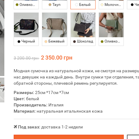
Оливковый
Тауп
Белый
Молочный
Че
Черный
Бежевый
Шоколад
Оливковый
2 350.00 грн
3 200.00 грн
Модная сумочка из натуральной кожи, не смотря на размер
нас девушек на каждый день. Внутри сумки три отделения, 
обратной стороны, плечевой ремень регулируется.
Размеры:
25см *17см *7см
Цвет:
белый
Производитель:
Италия
Материал:
натуральная итальянская кожа
Под заказ:
доставка 1-2 недели