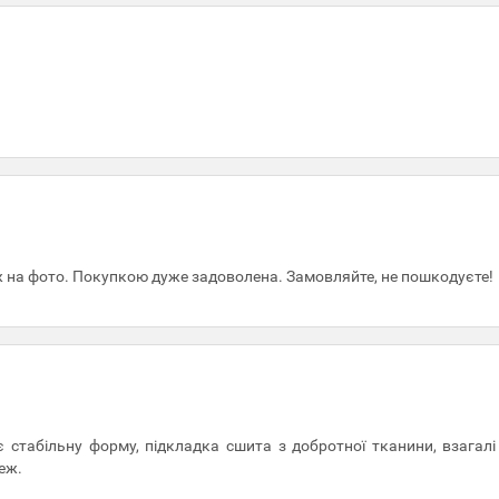
ж на фото. Покупкою дуже задоволена. Замовляйте, не пошкодуєте!
ає стабільну форму, підкладка сшита з добротної тканини, взагал
еж.