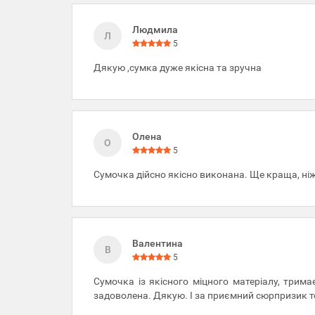
Людмила
Л
5
Дякую ,сумка дуже якісна та зручна
Олена
О
5
Сумочка дійсно якісно виконана. Ще краща, ні
Валентина
В
5
Сумочка із якісного міцного матеріалу, трим
задоволена. Дякую. І за приємний сюрпризик т