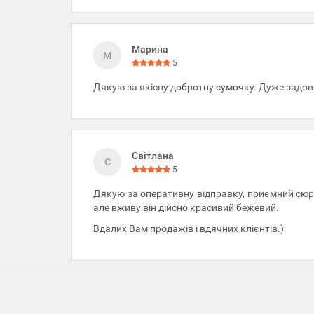
Марина
М
5
Дякую за якісну добротну сумочку. Дуже задов
Світлана
С
5
Дякую за оперативну відправку, приємний сюрпр
але вживу він дійсно красивий бежевий.
Вдалих Вам продажів і вдячних клієнтів.)