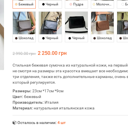
Бежевый
Черный
Пудра
Молочный
Б
Шоколад
Черный
Черный
Шоколад
Шо
2 250.00 грн
2 990.00 грн
Стильная бежевая сумочка из натуральной кожи, на первый
не смотря на размеры эта красотка вмещает все необходимо
три отделения, также есть дополнительные карманы, очень 
который регулируется.
Размеры:
23см *17см *9см
Цвет:
бежевый
Производитель:
Италия
Материал:
натуральная итальянская кожа
Осталось в наличии:
4 шт