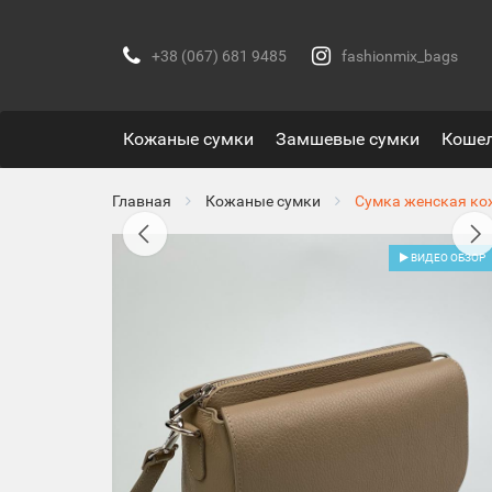
+38 (067) 681 9485
fashionmix_bags
Кожаные сумки
Замшевые сумки
Коше
Главная
Кожаные сумки
Сумка женская ко
ВИДЕО ОБЗОР