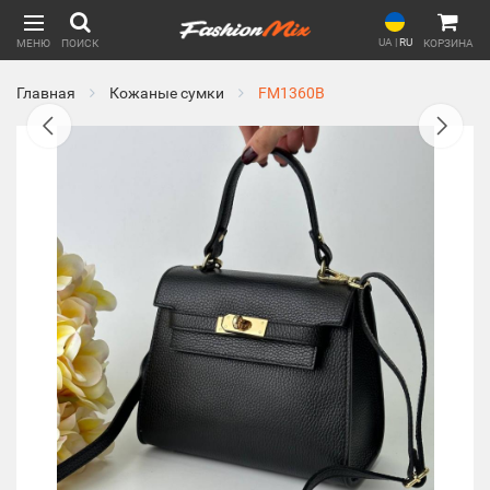
UA
|
RU
МЕНЮ
ПОИСК
КОРЗИНА
Главная
Кожаные сумки
FM1360B