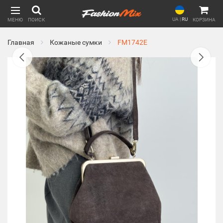
UA
|
RU
МЕНЮ
ПОИСК
КОРЗИНА
Главная
Кожаные сумки
FM1742E