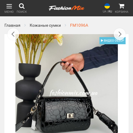
UA
|
RU
МЕНЮ
ПОИСК
КОРЗИНА
Главная
Кожаные сумки
FM1096A
ВИДЕО ОБЗОР