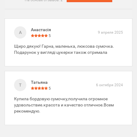
На основе отзывов:
2
Анастасія
А
9 апреля 2025
5
Щиро дякую! Гарна, маленька, люксова сумочка.
Подарунок у вигляді цукерки також отримала ️
Татьяна
Т
6 октября 2024
5
Купила бордовую сумочку,получила огромное
удовольствие.красота и качество отличное.Всем
рекомендую.