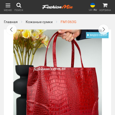
UA
|
RU
МЕНЮ
ПОИСК
КОРЗИНА
Главная
Кожаные сумки
FM1063G
ВИДЕО ОБЗОР