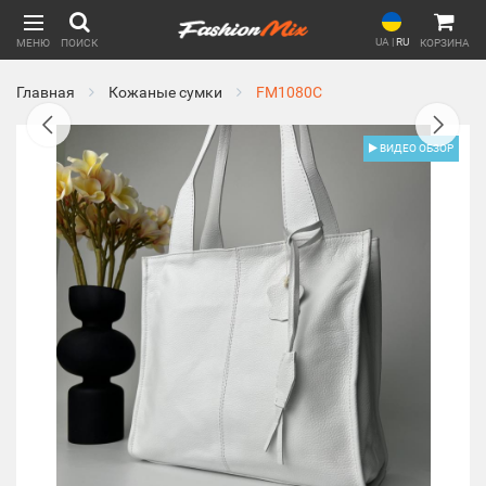
UA
|
RU
МЕНЮ
ПОИСК
КОРЗИНА
Главная
Кожаные сумки
FM1080C
ВИДЕО ОБЗОР