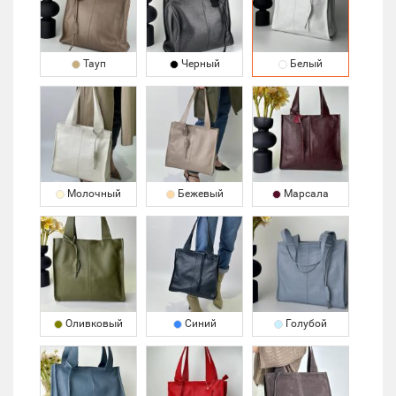
Тауп
Черный
Белый
Молочный
Бежевый
Марсала
Оливковый
Синий
Голубой