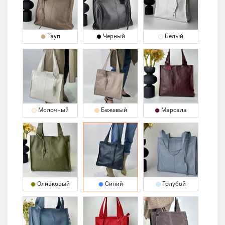
Тауп
Черный
Белый
Молочный
Бежевый
Марсала
Оливковый
Синий
Голубой