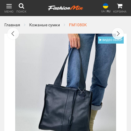
UA
|
RU
МЕНЮ
ПОИСК
КОРЗИНА
Главная
Кожаные сумки
FM1080K
ВИДЕО ОБЗОР