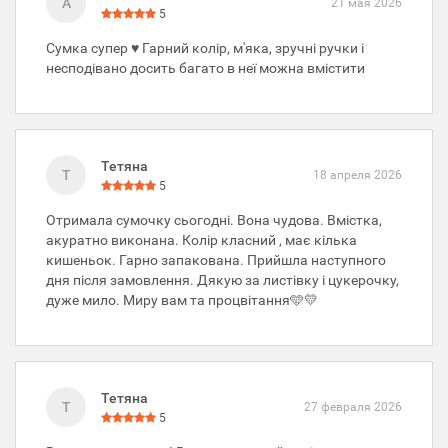
А
21 мая 2026
5
Сумка супер ♥️ Гарний колір, м'яка, зручні ручки і
несподівано досить багато в неї можна вмістити
Тетяна
Т
18 апреля 2026
5
Отримала сумочку сьогодні. Вона чудова. Вмістка,
акуратно виконана. Колір класний , має кілька
кишеньок. Гарно запакована. Прийшла наступного
дня після замовлення. Дякую за листівку і цукерочку,
дуже мило. Миру вам та процвітання🩵💛
Тетяна
Т
27 февраля 2026
5