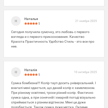
Наталья
Н
21 ноября 2025
5
Сегодня получила сумочку, это любовь с первого
взгляда и с первого прикосновения. Качество
Красота Практичность Удобство Стиль - это все про
нее.
Наталія
Н
10 октября 2025
5
Сумка бомбезна!!! Колір тауп досить універсальний. І
взагалі мені здається, що даний колір є хамелеоном.
При різному освітлені, трохи різний колір. Фактично
сумка одна, а при сонячній і хмарній погоді візуально
сприймається з різним відтінком. Мені це дуже
подобається. Також сумка дуже містка. Окреме