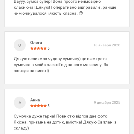
Ваууу, сумка супер! Вона просто неймовірно
класнюча! Дякую! І оперативно відправили , раніше
чим очікувалося і якість класна. 😉
Олега
О
18 января 2026
5
Дякую велике за чудову сумочку) це вже третя
сумочка в моїй колекції від вашого магазину. Як
завжди на висоті)
Анна
А
9 декабря 2025
5
Сумочка дуже гарна! Повністю відповідає фото.
Якісна, приємна на дотик, вмістка! Дякую Світлані зі
складу)