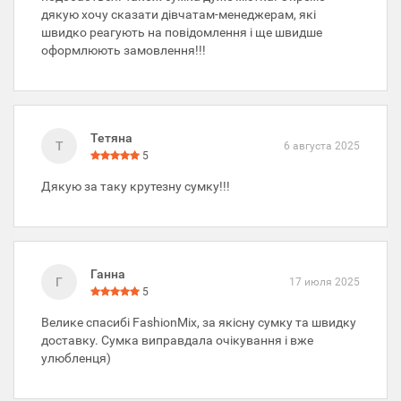
дякую хочу сказати дівчатам-менеджерам, які
швидко реагують на повідомлення і ще швидше
оформлюють замовлення!!!
Тетяна
Т
6 августа 2025
5
Дякую за таку крутезну сумку!!!
Ганна
Г
17 июля 2025
5
Велике спасибі FashionMix, за якісну сумку та швидку
доставку. Сумка виправдала очікування і вже
улюбленця)