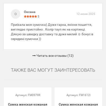
Оксана
О
12 июня 2025
5
Приїхала моя сумочка) Дуже гарна, якісне пошиття,
виглядає пристойно . Колір тауп як на картинці.
Дякую за швидку доставку та дуже милий ☺️ бонус в
середині сумочки ))
Читать все отзывы (12)
ТАКЖЕ ВАС МОГУТ ЗАИНТЕРЕСОВАТЬ
Артикул:
FM0979R
Артикул:
FM1612I
Сумка женская кожаная
Сумка женская кожаная