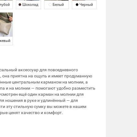
лубой
Шоколад
Белый
Черный
жевый
сальный аксессуар для повседневного
 она приятна на ощупь и имеет продуманную
ённые центральным карманом на молнии, а
па и на молнии — помогают удобно разместить
усмотрен ещё один карман на молнии для
ля ношения в руке и удлинённый — для
сти эту стильную сумку вы можете в нашем
рые ценят качество и комфорт.