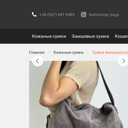
+38 (067) 681 9485
fashionmix_bags
Кожаные сумки
Замшевые сумки
Коше
Главная
Кожаные сумки
Сумка женская ко