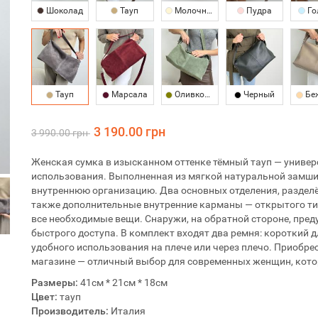
Шоколад
Тауп
Молочный
Пудра
Го
Тауп
Марсала
Оливковый
Черный
Бе
3 190.00 грн
3 990.00 грн
Женская сумка в изысканном оттенке тёмный тауп — универ
использования. Выполненная из мягкой натуральной замши,
внутреннюю организацию. Два основных отделения, раздел
также дополнительные внутренние карманы — открытого ти
все необходимые вещи. Снаружи, на обратной стороне, пред
быстрого доступа. В комплект входят два ремня: короткий д
удобного использования на плече или через плечо. Приобре
магазине — отличный выбор для современных женщин, кото
Размеры:
41см * 21см * 18см
Цвет:
тауп
Производитель:
Италия