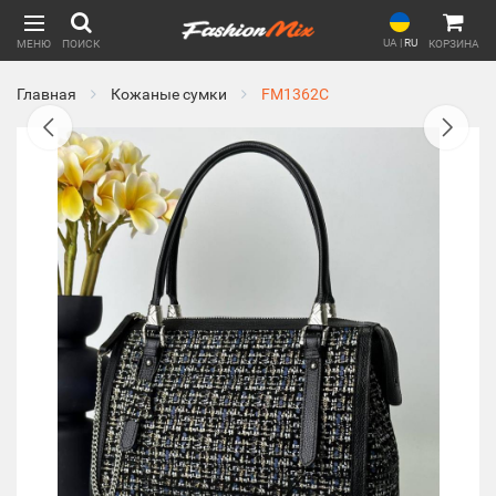
UA
|
RU
МЕНЮ
ПОИСК
КОРЗИНА
Главная
Кожаные сумки
FM1362C