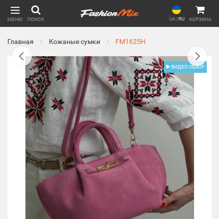
UA
|
RU
МЕНЮ
ПОИСК
КОРЗИНА
Главная
Кожаные сумки
FM1625H
ВИДЕО ОБЗОР