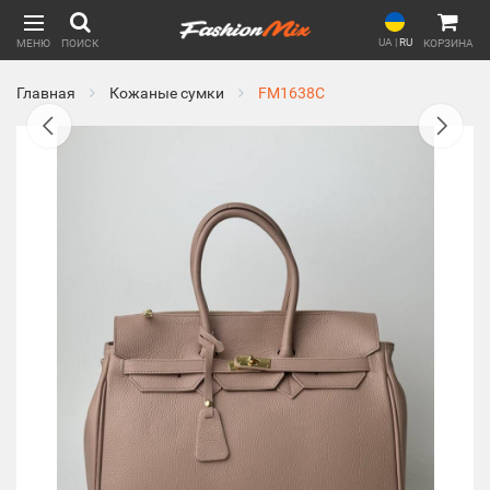
UA
|
RU
МЕНЮ
ПОИСК
КОРЗИНА
Главная
Кожаные сумки
FM1638C