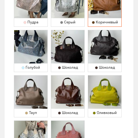
Пудра
Серый
Коричневый
Голубой
Шоколад
Шоколад
Тауп
Шоколад
Оливковый