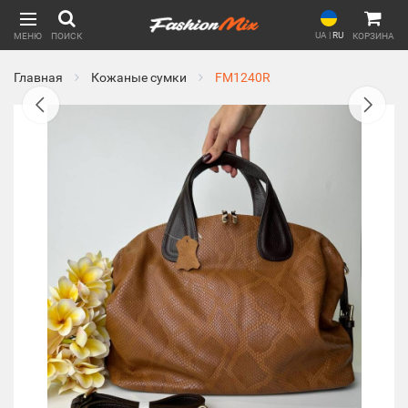
UA
|
RU
МЕНЮ
ПОИСК
КОРЗИНА
Главная
Кожаные сумки
FM1240R