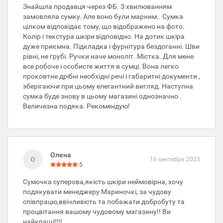
Знайшла продавця через ФБ. З хвилюванням
замовляла сумку. Але воно були марним.. Сумка
цілком відповідає тому, що відображено на фото.
Колір і текстура шкіри відповідно. На дотик шкіра
дуже приємна. Підкладка і фурнітура бездоганні. Шви
рівні, не грубі. Ручки наче моноліт. Містка. Для мене
все робоче і особисте життя в сумці. Вона легко
проковтне дрібні необхідні речі і габаритні документи ,
зберігаючи при цьому елегантний вигляд. Наступна
сумка буде знову в цьому магазині однозначно .
Величезна подяка. Рекомендую!
Олена
О
16 сентября 2023
5
Сумочка суперова,якість шкіри неймовірна, хочу
подякувати менеджеру Мариночкі, за чудову
співпрацю,ввічливість та побажати добробуту та
процвітання вашому чудовому магазину!! Ви
найкращі!!!!