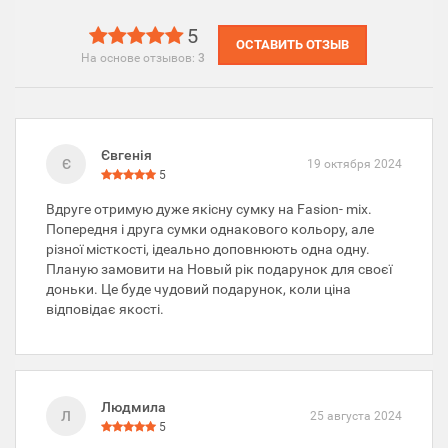
5
ОСТАВИТЬ ОТЗЫВ
На основе отзывов:
3
Євгенія
Є
19 октября 2024
5
Вдруге отримую дуже якісну сумку на Fasion- mix.
Попередня і друга сумки однакового кольору, але
різної місткості, ідеально доповнюють одна одну.
Планую замовити на Новый рік подарунок для своєї
доньки. Це буде чудовий подарунок, коли ціна
відповідає якості.
Людмила
Л
25 августа 2024
5