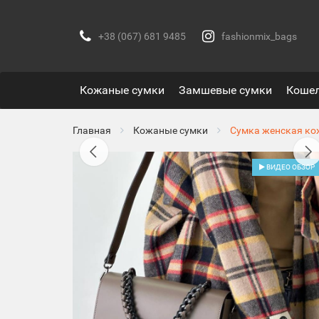
+38 (067) 681 9485
fashionmix_bags
Кожаные сумки
Замшевые сумки
Коше
Главная
Кожаные сумки
Сумка женская ко
ВИДЕО ОБЗОР