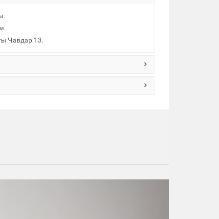
ы.
и.
ты Чавдар 13.