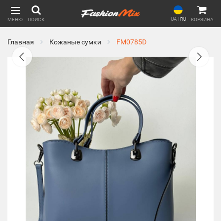
UA
|
RU
МЕНЮ
ПОИСК
КОРЗИНА
Главная
Кожаные сумки
FM0785D