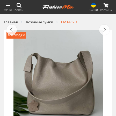
UA
|
RU
МЕНЮ
ПОИСК
КОРЗИНА
Главная
Кожаные сумки
FM1482C
ТОП ПРОДАЖ