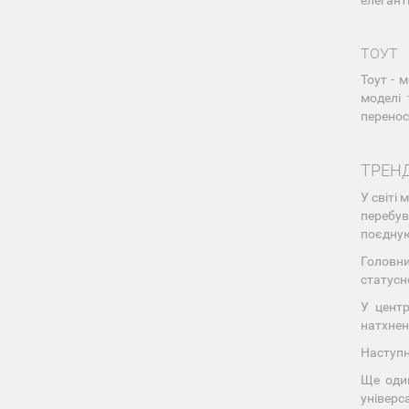
елегант
ТОУТ
Тоут - 
моделі 
перенос
ТРЕНД
У світі
перебув
поєдную
Головн
статусн
У центр
натхнен
Наступн
Ще оди
універс