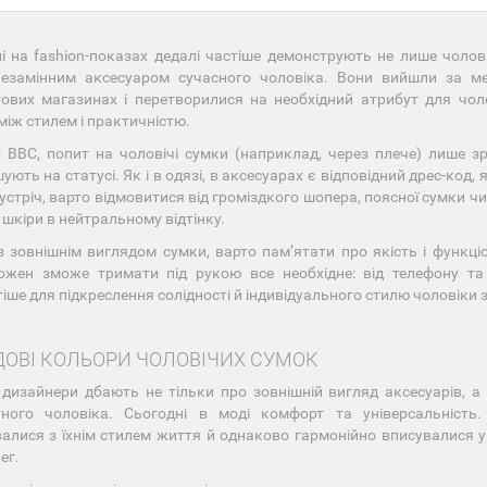
і на fashion-показах дедалі частіше демонструють не лише чолові
незамінним аксесуаром сучасного чоловіка. Вони вийшли за м
ових магазинах і перетворилися на необхідний атрибут для чоло
між стилем і практичністю.
з BBC, попит на чоловічі сумки (наприклад, через плече) лише 
ують на статусі. Як і в одязі, в аксесуарах є відповідний дрес-код
зустріч, варто відмовитися від громіздкого шопера, поясної сумки 
 шкіри в нейтральному відтінку.
з зовнішнім виглядом сумки, варто памʼятати про якість і функц
ожен зможе тримати під рукою все необхідне: від телефону та 
іше для підкреслення солідності й індивідуального стилю чоловіки 
ДОВІ КОЛЬОРИ ЧОЛОВІЧИХ СУМОК
 дизайнери дбають не тільки про зовнішній вигляд аксесуарів, а 
тного чоловіка. Сьогодні в моді комфорт та універсальність.
алися з їхнім стилем життя й однаково гармонійно вписувалися у 
ег.