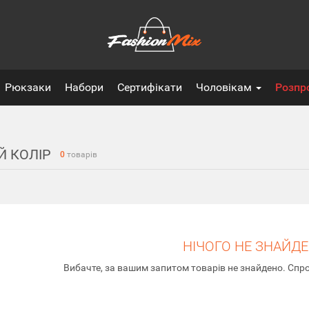
Рюкзаки
Набори
Сертифікати
Чоловікам
Розпр
Й КОЛІР
0
товарів
НІЧОГО НЕ ЗНАЙД
Вибачте, за вашим запитом товарів не знайдено. Спро