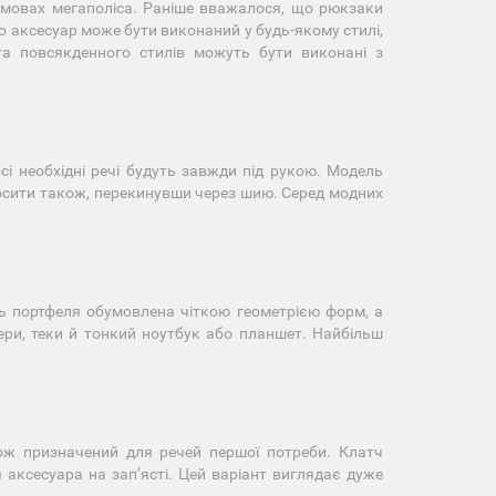
умовах мегаполіса. Раніше вважалося, що рюкзаки
о аксесуар може бути виконаний у будь-якому стилі,
та повсякденного стилів можуть бути виконані з
сі необхідні речі будуть завжди під рукою. Модель
носити також, перекинувши через шию. Серед модних
сть портфеля обумовлена чіткою геометрією форм, а
пери, теки й тонкий ноутбук або планшет. Найбільш
кож призначений для речей першої потреби. Клатч
аксесуара на запʼясті. Цей варіант виглядає дуже