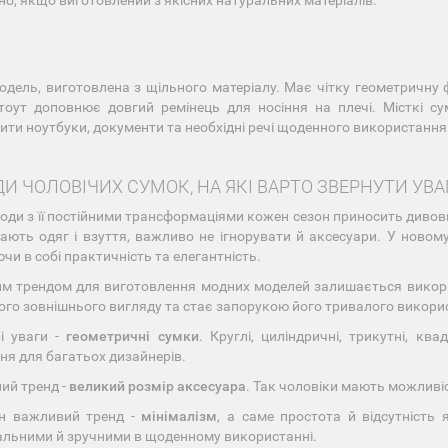
но, якщо виготовлений з якісних натуральних матеріалів.
модель, виготовлена з щільного матеріалу. Має чітку геометричну 
тоут доповнює довгий ремінець для носіння на плечі. Місткі су
ити ноутбуки, документи та необхідні речі щоденного використання
И ЧОЛОВІЧИХ СУМОК, НА ЯКІ ВАРТО ЗВЕРНУТИ УВА
 моди з її постійними трансформаціями кожен сезон приносить диво
ають одяг і взуття, важливо не ігнорувати й аксесуари. У новому
чи в собі практичність та елегантність.
им трендом для виготовлення модних моделей залишається вико
ого зовнішнього вигляду та стає запорукою його тривалого викори
і уваги -
геометричні сумки
. Круглі, циліндричні, трикутні, к
ня для багатьох дизайнерів.
ий тренд -
великий розмір аксесуара
. Так чоловіки мають можливіс
н важливий тренд -
мінімалізм
, а саме простота й відсутність
альними й зручними в щоденному використанні.