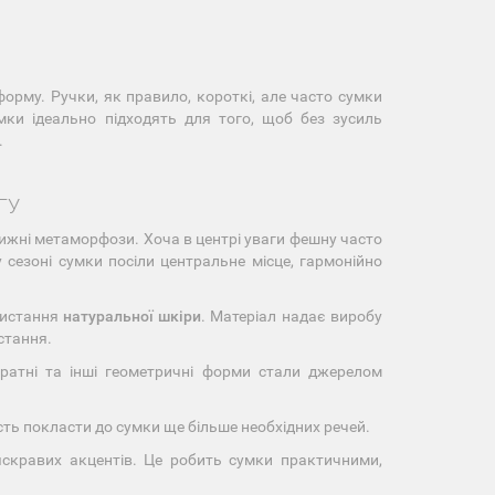
форму. Ручки, як правило, короткі, але часто сумки
мки ідеально підходять для того, щоб без зусиль
.
ГУ
вижні метаморфози. Хоча в центрі уваги фешну часто
 сезоні сумки посіли центральне місце, гармонійно
ристання
натуральної шкіри
. Матеріал надає виробу
стання.
вадратні та інші геометричні форми стали джерелом
ть покласти до сумки ще більше необхідних речей.
 яскравих акцентів. Це робить сумки практичними,