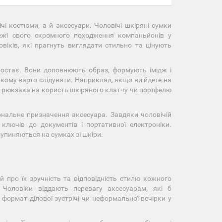
чі костюми, а й аксесуари. Чоловічі шкіряні сумки
ежі свого скромного походження компаньйонів у
віків, які прагнуть виглядати стильно та цінують
зростає. Вони доповнюють образ, формують імідж і
, якому варто слідувати. Наприклад, якщо ви йдете на
чи рюкзака на користь шкіряного клатчу чи портфелю
іональне призначення аксесуара. Завдяки чоловічій
ключів до документів і портативної електроніки.
зупиняються на сумках зі шкіри.
й про їх зручність та відповідність стилю кожного
 Чоловіки віддають перевагу аксесуарам, які б
формат ділової зустрічі чи неформальної вечірки у