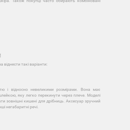
кіра. Також покупці часто обирають комбіновані
И
а віднести такі варіанти:
стю і відносно невеликими розмірами. Вона має
ейкою, яку легко перекинути через плече. Моделі
ти зовнішні кишені для дрібниць. Аксесуар зручний
ші негабаритні речі.