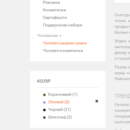
Рюкзаки
Косметички
Сьогодн
Сертифікати
стали 
Подарункові набори
продукт
баланс 
Чоловікам
Згідно 
Чоловічі шкіряні сумки
наголош
Чоловічі косметички
ділову 
з тонкої
Разом і
сумці к
Найчаст
КОЛІР
Коричневий (1)
ТРЕН
Ліловий (0)
Сучасні
Чорний (21)
конкре
поєднув
Шоколад (2)
колі кол