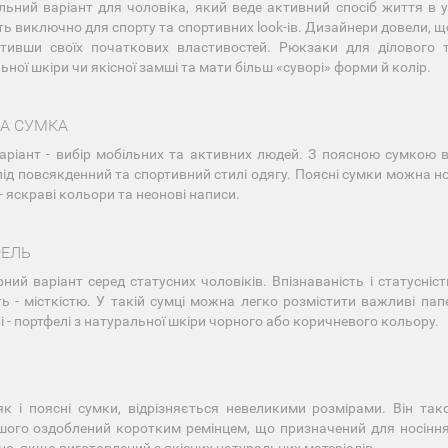
ьний варіант для чоловіка, який веде активний спосіб життя в 
ть виключно для спорту та спортивних look-ів. Дизайнери довели, щ
тивши своїх початкових властивостей. Рюкзаки для ділового 
ьної шкіри чи якісної замші та мати більш «суворі» форми й колір.
А СУМКА
аріант - вибір мобільних та активних людей. З поясною сумкою в
 під повсякденний та спортивний стилі одягу. Поясні сумки можна 
- яскраві кольори та неонові написи.
ЕЛЬ
ний варіант серед статусних чоловіків. Впізнаваність і статусні
ть - місткістю. У такій сумці можна легко розмістити важливі па
і - портфелі з натуральної шкіри чорного або коричневого кольору.
як і поясні сумки, відрізняється невеликими розмірами. Він та
шого оздоблений коротким ремінцем, що призначений для носіння 