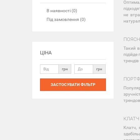
Оптимал
підходя
В наявності (0)
не втра
Під замовлення (0)
натурал
ПОЯСН
Такий в
ЦІНА
підійде
трендів 
грн
грн
ПОРТФ
ЗАСТОСУВАТИ ФІЛЬТР
Популяр
зручніс
трендов
КЛАТЧ
Клатч, 
здебіль