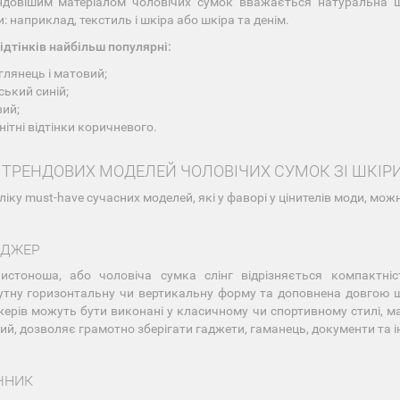
довішим матеріалом чоловічих сумок вважається натуральна ш
: наприклад, текстиль і шкіра або шкіра та денім.
ідтінків найбільш популярні:
глянець і матовий;
ський синій;
ий;
нітні відтінки коричневого.
 ТРЕНДОВИХ МОДЕЛЕЙ ЧОЛОВІЧИХ СУМОК ЗІ ШКІР
іку must-have сучасних моделей, які у фаворі у цінителів моди, можн
НДЖЕР
листоноша, або чоловіча сумка слінг відрізняється компактні
тну горизонтальну чи вертикальну форму та доповнена довгою шл
ерів можуть бути виконані у класичному чи спортивному стилі, ма
кий, дозволяє грамотно зберігати гаджети, гаманець, документи та ін
ЧНИК