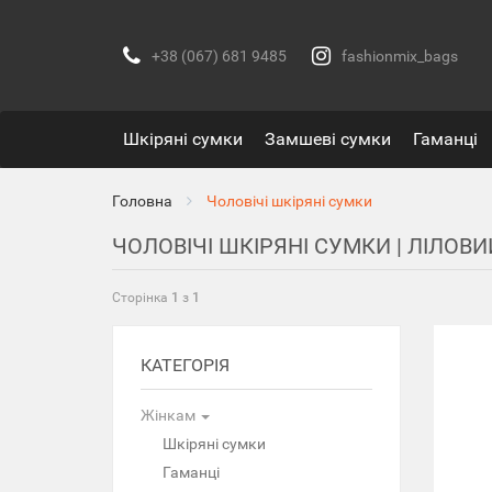
+38 (067) 681 9485
fashionmix_bags
Шкіряні сумки
Замшеві сумки
Гаманці
Головна
Чоловічі шкіряні сумки
ЧОЛОВІЧІ ШКІРЯНІ СУМКИ | ЛІЛОВИ
Сторінка
1
з
1
КАТЕГОРІЯ
Жінкам
Шкіряні сумки
Гаманці