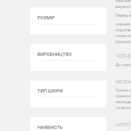
Найтрен
варіанти
Серед в
РОЗМІР
чорний 
королів
оливков
різнома
ВИРОБНИЦТВО
ТОП-6
До перел
МЕСЕ
Сумка-
ТИП ШКІРИ
прямоку
месендж
та міст
НАПЛІ
НАЯВНІСТЬ