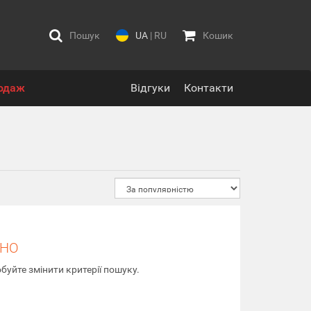
Пошук
UA
|
RU
Кошик
одаж
Відгуки
Контакти
ЕНО
буйте змінити критерії пошуку.