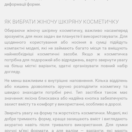
деформації форми.
ЯК ВИБРАТИ ЖІНОЧУ ШКІРЯНУ КОСМЕТИЧКУ
Обираючи жіночу шкіряну косметичку, важливо насамперед
зрозуміти, для яких задач ви плануєте її використовувати. Для
щоденного користування або носіння в сумці підійдуть
компактні моделі, які не займають багато місця та вміщують
найнеобхідніші косметичні засоби. Якщо ж косметичка
потрібна для подорожей або відряджень, варто звернути увагу
на більш місткі варіанти, здатні організувати повний набір
догляду.
Не менш важливим є внутрішнє наповнення. Кілька відділень
або кишень дозволяють зручно розподілити косметику та
швидко знаходити потрібні речі. Тип застібки також має
значення: якісна блискавка або надійна кнопка забезпечують
захист вмісту та комфорт у використанні, особливо в дорозі.
Зверніть увагу на форму та жорсткість косметички. Моделі, які
добре тримають форму, краще захищають вміст і виглядають
акуратно навіть після тривалого використання. Для сумки
зручні м’які формати, а для валізи — варіанти, які мають