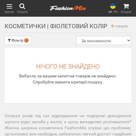
UA
|
RU
МЕНЮ
ПОШУК
КОШИК
КОСМЕТИЧКИ | ФІОЛЕТОВИЙ КОЛІР
0
товарів
Фільтр
1
НІЧОГО НЕ ЗНАЙДЕНО
Вибачте, за вашим запитом товарів не знайдено.
Спробуйте змінити критерії пошуку.
Скільки разів під час відрядження чи подорожі доводилося
шукати рідкі засоби у валізі, а щось випадково розливалося?
Жіноча шкіряна косметичка FashionMix усуває цю проблему:
організовує все необхідне, забезпечує легкий доступ і надійний