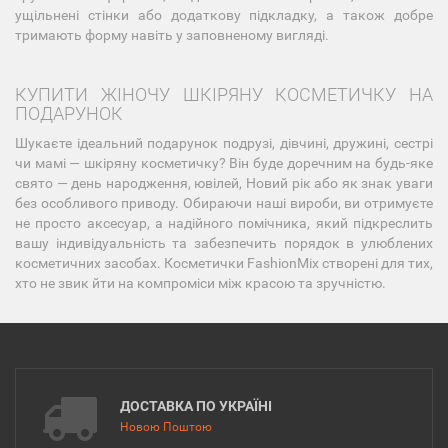
ущільнені стінки або додаткову підкладку, а також добре
тримають форму навіть у заповненому вигляді.
КУПИТИ ЖІНОЧУ ШКІРЯНУ КОСМЕТИЧКУ НА
ПОДАРУНОК
Шукаєте ідеальний подарунок подрузі, дівчині, дружині, сестрі
чи мамі — шкіряну косметичку? Він буде доречним на будь-яке
свято — день народження, ювілей, Новий рік або як знак уваги
без особливого приводу. Обираючи наші вироби, ви отримуєте
не просто аксесуар, а надійного помічника, який підкреслить
вашу індивідуальність та забезпечить порядок в улюблених
косметичних засобах. Косметички FashionMix створені для тих,
хто не звик йти на компроміси між красою та зручністю.
ДОСТАВКА ПО УКРАЇНІ
Новою Поштою