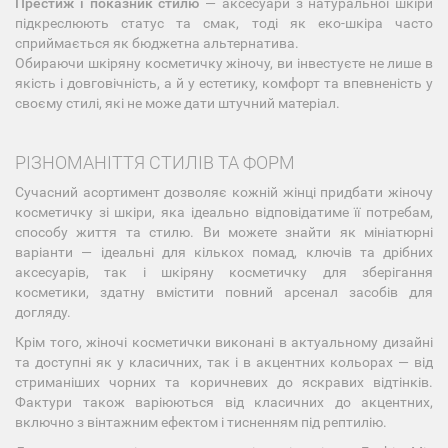
Престиж і показник стилю
— аксесуари з натуральної шкіри
підкреслюють статус та смак, тоді як еко-шкіра часто
сприймається як бюджетна альтернатива.
Обираючи шкіряну косметичку жіночу, ви інвестуєте не лише в
якість і довговічність, а й у естетику, комфорт та впевненість у
своєму стилі, які не може дати штучний матеріал.
РІЗНОМАНІТТЯ СТИЛІВ ТА ФОРМ
Сучасний асортимент дозволяє кожній жінці придбати жіночу
косметичку зі шкіри, яка ідеально відповідатиме її потребам,
способу життя та стилю. Ви можете знайти як мініатюрні
варіанти — ідеальні для кількох помад, ключів та дрібних
аксесуарів, так і шкіряну косметичку для зберігання
косметики, здатну вмістити повний арсенал засобів для
догляду.
Крім того, жіночі косметички виконані в актуальному дизайні
та доступні як у класичних, так і в акцентних кольорах — від
стриманіших чорних та коричневих до яскравих відтінків.
Фактури також варіюються від класичних до акцентних,
включно з вінтажним ефектом і тисненням під рептилію.