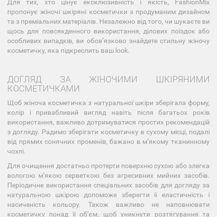
Для тих, хто цінує ексклюзивність і якість, FashionMix
пропонує жіночі шкіряні косметички з продуманим дизайном
та з преміальних матеріалів. Незалежно від того, чи шукаєте ви
щось для повсякденного використання, ділових поїздок або
особливих випадків, ви обовʼязково знайдете стильну жіночу
косметичку, яка підкреслить ваш look.
ДОГЛЯД ЗА ЖІНОЧИМИ ШКІРЯНИМИ
КОСМЕТИЧКАМИ
Щоб жіноча косметичка з натуральної шкіри зберігала форму,
колір і привабливий вигляд навіть після багатьох років
використання, важливо дотримуватися простих рекомендацій
з догляду. Радимо зберігати косметичку в сухому місці, подалі
від прямих сонячних променів, бажано в м’якому тканинному
чохлі.
Для очищення достатньо протерти поверхню сухою або злегка
вологою м’якою серветкою без агресивних мийних засобів.
Періодичне використання спеціальних засобів для догляду за
натуральною шкірою допоможе зберегти її еластичність і
насиченість кольору. Також важливо не наповнювати
косметичку понад її об’єм, щоб уникнути розтягування та