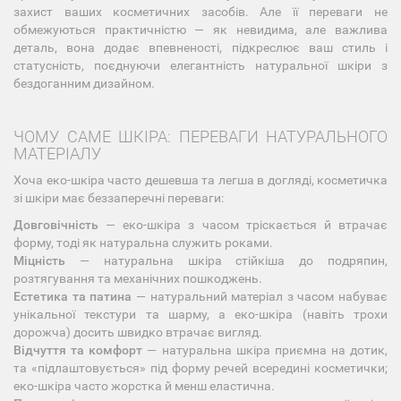
захист ваших косметичних засобів. Але її переваги не
обмежуються практичністю — як невидима, але важлива
деталь, вона додає впевненості, підкреслює ваш стиль і
статусність, поєднуючи елегантність натуральної шкіри з
бездоганним дизайном.
ЧОМУ САМЕ ШКІРА: ПЕРЕВАГИ НАТУРАЛЬНОГО
МАТЕРІАЛУ
Хоча еко-шкіра часто дешевша та легша в догляді, косметичка
зі шкіри має беззаперечні переваги:
Довговічність
— еко-шкіра з часом тріскається й втрачає
форму, тоді як натуральна служить роками.
Міцність
— натуральна шкіра стійкіша до подряпин,
розтягування та механічних пошкоджень.
Естетика та патина
— натуральний матеріал з часом набуває
унікальної текстури та шарму, а еко-шкіра (навіть трохи
дорожча) досить швидко втрачає вигляд.
Відчуття та комфорт
— натуральна шкіра приємна на дотик,
та «підлаштовується» під форму речей всередині косметички;
еко-шкіра часто жорстка й менш еластична.