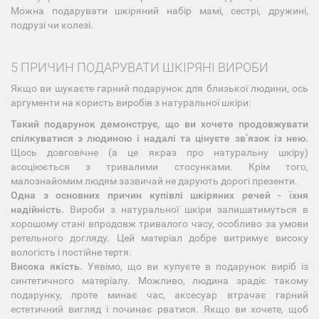
Можна подарувати шкіряний набір мамі, сестрі, дружині,
подрузі чи колезі.
5 ПРИЧИН ПОДАРУВАТИ ШКІРЯНІ ВИРОБИ
Якщо ви шукаєте гарний подарунок для близької людини, ось
аргументи на користь виробів з натуральної шкіри:
Такий подарунок демонструє, що ви хочете продовжувати
спілкуватися з людиною і надалі та цінуєте звʼязок із нею.
Щось довговічне (а це якраз про натуральну шкіру)
асоціюється з тривалими стосунками. Крім того,
малознайомим людям зазвичай не дарують дорогі презенти.
Одна з основних причин купівлі шкіряних речей - їхня
надійність.
Вироби з натуральної шкіри залишатимуться в
хорошому стані впродовж тривалого часу, особливо за умови
ретельного догляду. Цей матеріал добре витримує високу
вологість і постійне тертя.
Висока якість.
Уявімо, що ви купуєте в подарунок виріб із
синтетичного матеріалу. Можливо, людина зрадіє такому
подарунку, проте минає час, аксесуар втрачає гарний
естетичний вигляд і починає рватися. Якщо ви хочете, щоб