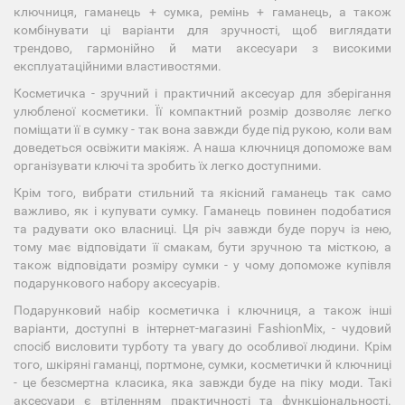
ключниця, гаманець + сумка, ремінь + гаманець, а також
комбінувати ці варіанти для зручності, щоб виглядати
трендово, гармонійно й мати аксесуари з високими
експлуатаційними властивостями.
Косметичка - зручний і практичний аксесуар для зберігання
улюбленої косметики. Її компактний розмір дозволяє легко
поміщати її в сумку - так вона завжди буде під рукою, коли вам
доведеться освіжити макіяж. А наша ключниця допоможе вам
організувати ключі та зробить їх легко доступними.
Крім того, вибрати стильний та якісний гаманець так само
важливо, як і купувати сумку. Гаманець повинен подобатися
та радувати око власниці. Ця річ завжди буде поруч із нею,
тому має відповідати її смакам, бути зручною та місткою, а
також відповідати розміру сумки - у чому допоможе купівля
подарункового набору аксесуарів.
Подарунковий набір косметичка і ключниця, а також інші
варіанти, доступні в інтернет-магазині FashionMix, - чудовий
спосіб висловити турботу та увагу до особливої людини. Крім
того, шкіряні гаманці, портмоне, сумки, косметички й ключниці
- це безсмертна класика, яка завжди буде на піку моди. Такі
аксесуари є втіленням практичності та функціональності.