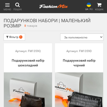
UA
|
RU
МЕНЮ
ПОШУК
КОШИК
ПОДАРУНКОВІ НАБОРИ | МАЛЕНЬКИЙ
РОЗМІР
8
товарів
Фільтр
1
Артикул:
FM1359Q
Артикул:
FM1359D
Подарунковий набір
Подарунковий набір
шоколадний
чорний