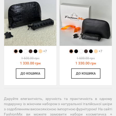
+7
+7
1 600.00 грн
1 600.00 грн
1 330.00 грн
1 330.00 грн
ДО КОШИКА
ДО КОШИКА
Даруйте елегантність, зручність та практичність в одному
подарунку із жіночим набором з натуральної італійської шкіри
з оздобленням високоякісною імпортною фурнітурою! На сайті
FashionMix ви можете замовити набори косметичка +