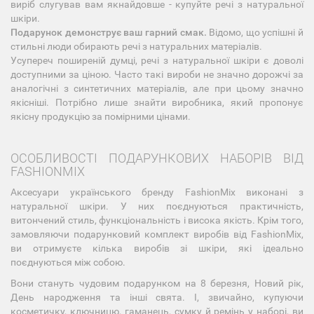
виріб слугував вам якнайдовше - купуйте речі з натуральної
шкіри.
Подарунок демонструє ваш гарний смак.
Відомо, що успішні й
стильні люди обирають речі з натуральних матеріалів.
Усупереч поширеній думці, речі з натуральної шкіри є доволі
доступними за ціною. Часто такі вироби не значно дорожчі за
аналогічні з синтетичних матеріалів, але при цьому значно
якісніші. Потрібно лише знайти виробника, який пропонує
якісну продукцію за помірними цінами.
ОСОБЛИВОСТІ ПОДАРУНКОВИХ НАБОРІВ ВІД
FASHIONMIX
Аксесуари українського бренду FashionMix виконані з
натуральної шкіри. У них поєднуються практичність,
витончений стиль, функціональність і висока якість. Крім того,
замовляючи подарунковий комплект виробів від FashionMix,
ви отримуєте кілька виробів зі шкіри, які ідеально
поєднуються між собою.
Вони стануть чудовим подарунком на 8 березня, Новий рік,
День народження та інші свята. І, звичайно, купуючи
косметичку, ключницю, гаманець, сумку й ремінь у наборі, ви