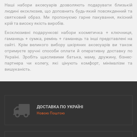
Наші набори аксесуарів дозволяють подарувати близькій
людині ексклюзив, що доповнить будь-який повсякденний та
святковий образ. Ми пропонуємо гарне пакування, якісний
крій та високу якість виробів.
Ексклюзивні подарункові набори косметичка + ключниця,
гаманець + сумка, ремінь + гаманець та інші представлені на
сайті. Крім великого вибору шкіряних аксесуарів ви також
отримуєте зручні способи оплати й оперативну доставку по
Україні. Зробіть щасливими батька, маму, дружину, бізнес-
партнера чи колегу, які цінують комфорт, мінімалізм та
вишуканість.
ДОСТАВКА ПО УКРАЇНІ
Новою Поштою