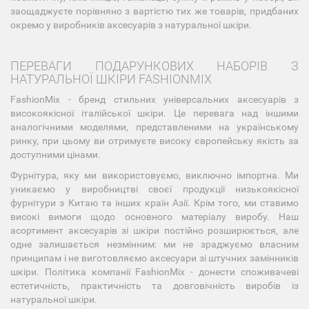
заощаджуєте порівняно з вартістю тих же товарів, придбаних
окремо у виробників аксесуарів з натуральної шкіри.
ПЕРЕВАГИ ПОДАРУНКОВИХ НАБОРІВ З
НАТУРАЛЬНОЇ ШКІРИ FASHIONMIX
FashionMix - бренд стильних універсальних аксесуарів з
високоякісної італійської шкіри. Це перевага над іншими
аналогічними моделями, представленими на українському
ринку, при цьому ви отримуєте високу європейську якість за
доступними цінами.
Фурнітура, яку ми використовуємо, виключно імпортна. Ми
уникаємо у виробництві своєї продукції низькоякісної
фурнітури з Китаю та інших країн Азії. Крім того, ми ставимо
високі вимоги щодо основного матеріалу виробу. Наш
асортимент аксесуарів зі шкіри постійно розширюється, але
одне залишається незмінним: ми не зраджуємо власним
принципам і не виготовляємо аксесуари зі штучних замінників
шкіри. Політика компанії FashionMix - донести споживачеві
естетичність, практичність та довговічність виробів із
натуральної шкіри.