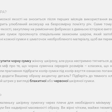
РА?
исокої якості не зноситься після перших місяців використання ви
рить улюблений аксесуар на безрозмірну пом'яту річ. Саме тому
-якості, закуплену на ремісничих фабриках з давньою історією виг
их сумок просякнута спеціальним захисним шаром, який запобі
ні кожної сумки є шматочок необробленого матеріалу, щоб ви перек
купити чорну сумку
жіночу шкіряну, але рука нестримно тягнеться д
и міф про те, що чорна сумочка середніх розмірів – класика, що н
ли прагнення підібрати колір сумки під колір взуття ознакою поган
 додати Вашому образу акцентну деталь? Підберіть до темного 
й штрих у вигляді
блакитної
або
червоної
шкіряної сумки.
Р
маленьку шкіряну сумочку через плече для необхідного мінімуму 
м без надмірної масивності образу. Ви вірні чітким, майже геоме