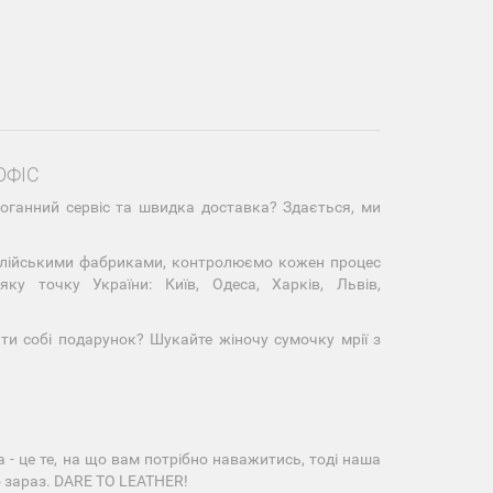
ОФІС
здоганний сервіс та швидка доставка? Здається, ми
талійськими фабриками, контролюємо кожен процес
ку точку України: Київ, Одеса, Харків, Львів,
ти собі подарунок? Шукайте жіночу сумочку мрії з
 - це те, на що вам потрібно наважитись, тоді наша
о зараз. DARE TO LEATHER!