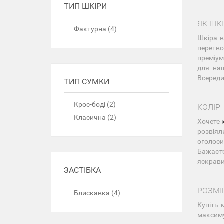
ТИП ШКІРИ
ЯК ШКІ
Фактурна (4)
Шкіра в
перетво
преміум
для наш
Всереди
ТИП СУМКИ
Крос-боді (2)
КОЛІР
Класична (2)
Хочете
розвіял
оголоси
Бажаєте
яскрави
ЗАСТІБКА
РОЗМІ
Блискавка (4)
Купіть 
максиму