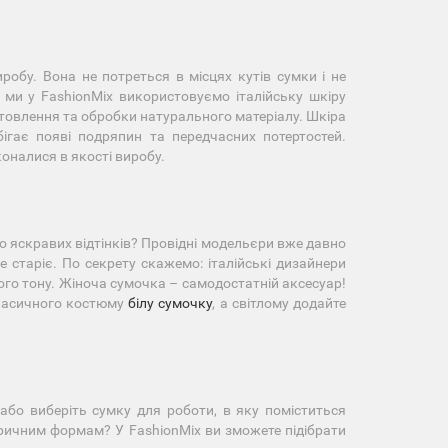
робу. Вона не потреться в місцях кутів сумки і не
 ми у FashionMix використовуємо італійську шкіру
отовлення та обробки натурального матеріалу. Шкіра
гає появі подряпин та передчасних потертостей.
оналися в якості виробу.
о яскравих відтінків? Провідні модельєри вже давно
е старіє. По секрету скажемо: італійські дизайнери
ого тону. Жіноча сумочка – самодостатній аксесуар!
класичного костюму
білу сумочку
, а світлому додайте
або виберіть сумку для роботи, в яку поміститься
тричним формам? У FashionMix ви зможете підібрати