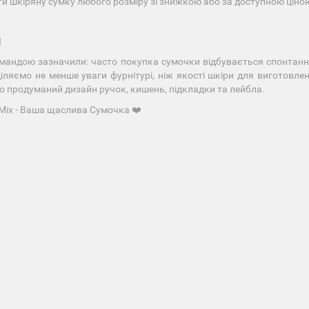
ти шкіряну сумку любого розміру зі знижкою або за доступною ціно
І
мандою зазначили: часто покупка сумочки відбувається спонтанно
іляємо не менше уваги фурнітурі, ніж якості шкіри для виготовлен
о продуманий дизайн ручок, кишень, підкладки та лейбла.
Mix - Ваша щаслива Сумочка ❤️