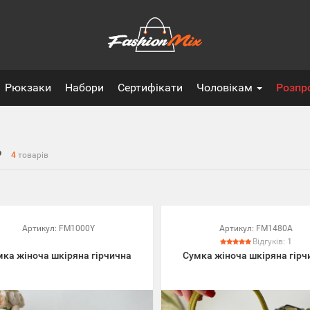
Рюкзаки
Набори
Сертифікати
Чоловікам
Розпр
Р
4
товарів
Артикул:
FM1000Y
Артикул:
FM1480A
Відгуків:
1
мка жіноча шкіряна гірчична
Сумка жіноча шкіряна гірч