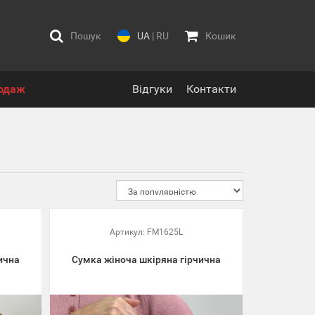
Пошук
UA
|
RU
Кошик
одаж
Відгуки
Контакти
Артикул:
FM1625L
ична
Сумка жіноча шкіряна гірчична