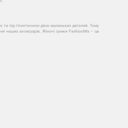
ю.
 та під гіпнотичною дією маленьких деталей. Тому
ня наших аксесуарів. Жіночі сумки FashionMix – це