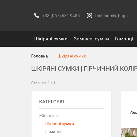
+38 (067) 681 9485
fashionmix_bags
Шкіряні сумки
Замшеві сумки
Гаманці
Головна
Шкіряні сумки
ШКІРЯНІ СУМКИ | ГІРЧИЧНИЙ КОЛІ
Сторінка
1
з
1
КАТЕГОРІЯ
Су
Жінкам
Шкіряні сумки
Гаманці