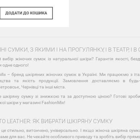
ДОДАТИ
ДО КОШИКА
НІ СУМКИ, З ЯКИМИ І НА ПРОГУЛЯНКУ, І В ТЕАТР, І В 
 вибір жіночих сумок із натуральної шкіри? Гарантія якості, бе
 одне одного!
Mix – бренд шкіряних жіночих сумок в Україні. Ми працюємо з і
ицтва та якість продукції. Замовлення доставляємо в будь-я
тровськ, Чернівці та інші міста.
 шкіряну сумку зі знижкою та за доступною ціною? Готові зроби
кої шкіри у магазині FashionMix!
TO LEATHER: ЯК ВИБРАТИ ШКІРЯНУ СУМКУ
 це стильно, витончено, універсально. І якщо жіноча шкіряна сумка
саме для вас. Не чекайте особливого приводу та зробіть вибір прям