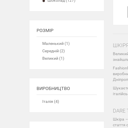
Шоколад (127)
РОЗМІР
Маленький (1)
ШКІРЯ
Середній (2)
Великий
Великий (1)
знайшли
Fashion
виробн
Дніпропе
Шукаєте
ВИРОБНИЦТВО
італійсь
Італія (4)
DARE 
Шкіра –
стаття 