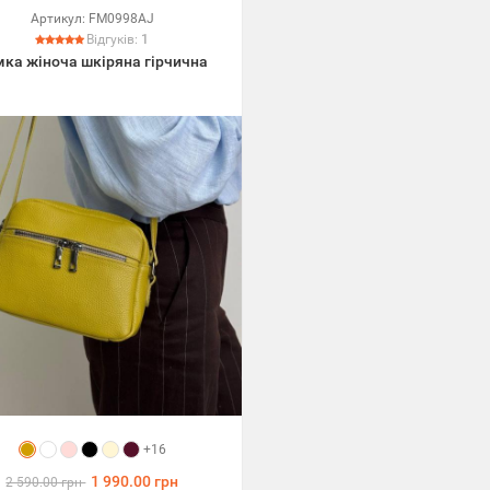
Артикул:
FM0998AJ
Відгуків:
1
мка жіноча шкіряна гірчична
+16
1 990.00 грн
2 590.00 грн