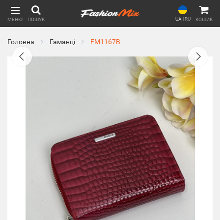
UA
|
RU
МЕНЮ
ПОШУК
КОШИК
Головна
Гаманці
FM1167B