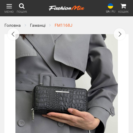
UA
|
RU
МЕНЮ
ПОШУК
КОШИК
Головна
Гаманці
FM1168J