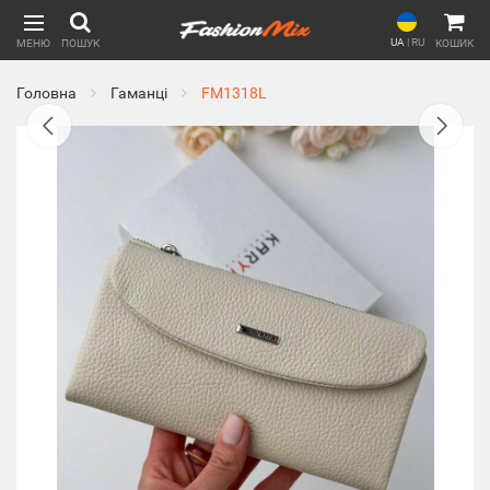
UA
|
RU
МЕНЮ
ПОШУК
КОШИК
Головна
Гаманці
FM1318L