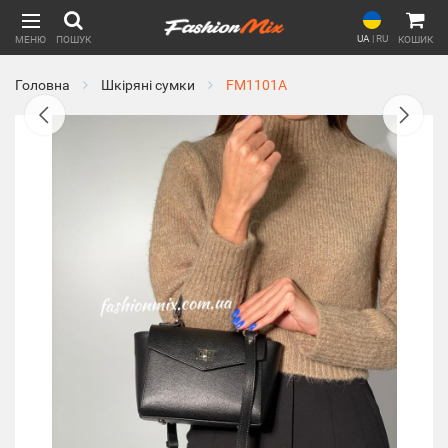
UA
|
RU
МЕНЮ
ПОШУК
КОШИК
Головна
Шкіряні сумки
FM1101A