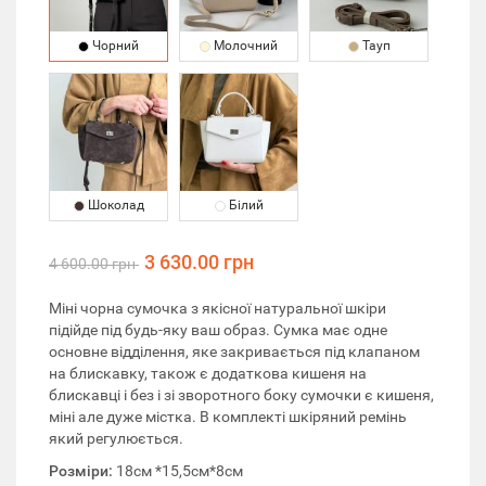
Чорний
Молочний
Тауп
Шоколад
Білий
3 630.00 грн
4 600.00 грн
Міні чорна сумочка з якісної натуральної шкіри
підійде під будь-яку ваш образ. Сумка має одне
основне відділення, яке закривається під клапаном
на блискавку, також є додаткова кишеня на
блискавці і без і зі зворотного боку сумочки є кишеня,
міні але дуже містка. В комплекті шкіряний ремінь
який регулюється.
Розміри:
18см *15,5см*8см